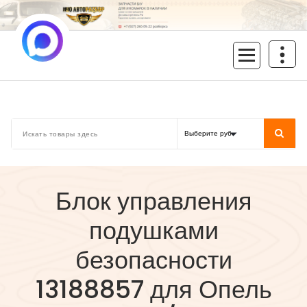
Перейти
к
содержимому
inoavtorazbor.ru
Автозапчасти б/у в наличии
Блок управления
подушками
безопасности
13188857 для Опель