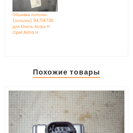
Обшивка потолка
(потолок) 94714736
для Опель Астра H
Opel Astra H
Похожие товары