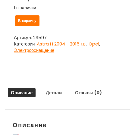
1 в наличии
Количество
В корзину
товара
Блок
предохранителей
Артикул:
23597
салонный
Категории:
Astra H 2004 - 2015 г.в.
,
Opel
,
94700787
Электрооснащение
для
Опель
Астра
H
Opel
Astra
Описание
Детали
Отзывы (0)
H
Описание