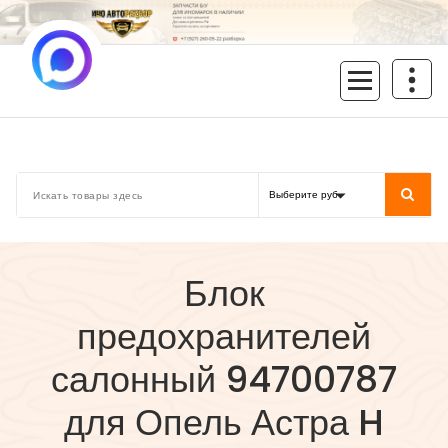
Перейти
к
содержимому
inoavtorazbor.ru
Автозапчасти б/у в наличии
Блок
предохранителей
салонный 94700787
для Опель Астра H