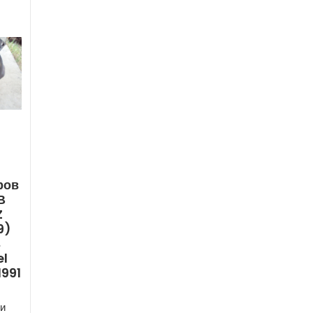
ров
В
Z
9)
ь
el
1991
и