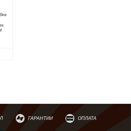
бка
н.
М
Л
ГАРАНТИИ
ОПЛАТА