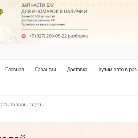
Г
л
а
в
н
а
я
Г
а
р
а
н
т
и
и
Д
о
с
т
а
в
к
а
К
у
п
и
м
а
в
т
о
в
р
а
з