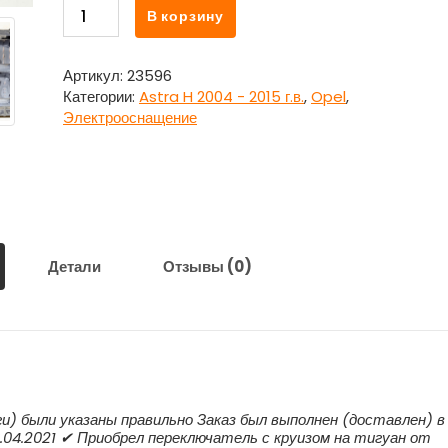
Количество
В корзину
товара
Блок
предохранителей
Артикул:
23596
подкапотный
Категории:
Astra H 2004 - 2015 г.в.
,
Opel
,
для
Электрооснащение
Опель
Астра
H
Opel
Astra
H
Детали
Отзывы (0)
ги) были указаны правильно Заказ был выполнен (доставлен) в
.04.2021 ✔ Приобрел переключатель с круизом на тигуан от