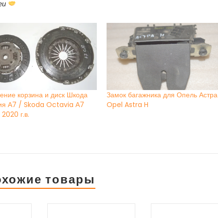
еи
ение корзина и диск Шкода
Замок багажника для Опель Астра
ия А7 / Skoda Octavia А7
Opel Astra H
 2020 г.в.
охожие товары