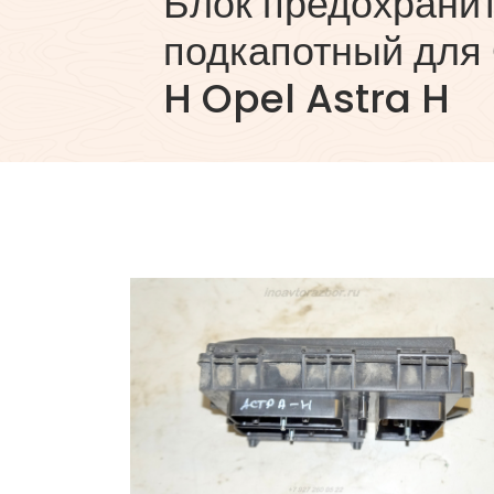
Блок предохрани
подкапотный для
H Opel Astra H