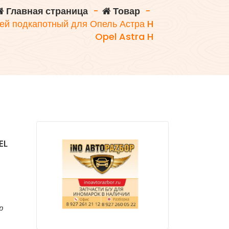
Главная страница
-
Товар
-
ей подкапотный для Опель Астра H
Opel Astra H
EL
р