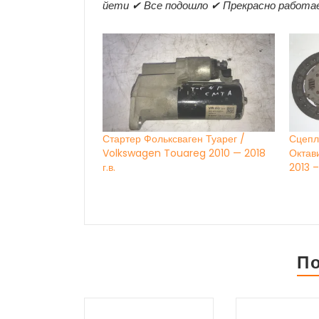
йети ✔ Все подошло ✔ Прекрасно работа
Стартер Фольксваген Туарег /
Сцепл
Volkswagen Touareg 2010 — 2018
Октав
г.в.
2013 –
П