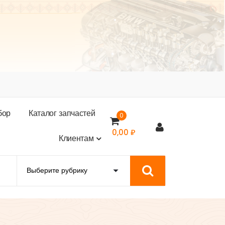
б
о
р
К
а
т
а
л
о
г
з
а
п
ч
а
с
т
е
й
0
0,00
₽
К
л
и
е
н
т
а
м