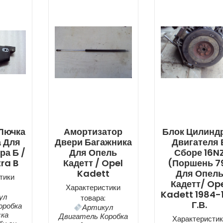
Лючка
Амортизатор
Блок Цилинд
 Для
Двери Багажника
Двигателя 
ра Б /
Для Опель
Сборе 16N
ra B
Кадетт / Opel
(поршень 7
Kadett
Для Опел
тики
Кадетт/ Op
Характеристики
Kadett 1984-
ул
товара:
Г.в.
оробка
Артикул
ска
Двигатель Коробка
Характеристик