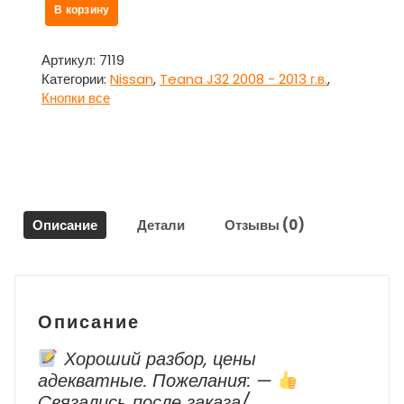
Количество
В корзину
товара
Блок
управления
Артикул:
7119
климатом
Категории:
Nissan
,
Teana J32 2008 - 2013 г.в.
,
275009N00A
Кнопки все
для
Ниссан
Теана
/
Nissan
Teana
Описание
Детали
Отзывы (0)
J32
Описание
Хороший разбор, цены
адекватные. Пожелания: —
Cвязались после заказа/