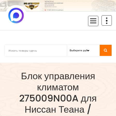
Перейти
к
содержимому
inoavtorazbor.ru
Автозапчасти б/у в наличии
Блок управления
климатом
275009N00A для
Ниссан Теана /