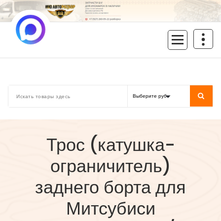
Перейти
к
содержимому
inoavtorazbor.ru
Автозапчасти б/у в наличии
Трос (катушка-
ограничитель)
заднего борта для
Митсубиси