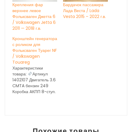
Крепления фар
Бардачок пассажира
верхнее левое
Лада Веста / Lada
Фольксваген Джетта 6
Vesta 2015 – 2022 г.в.
/ Volkswagen Jetta 6
2011 — 2018 г.в.
Кронштейн генератора
с роликом для
Фольксваген Туарег NF
/ Volkswagen
Touareg
Характеристики
товара:
Артикул
1402107 Двигатель 3.6
CMTA бензин 249
Коробка AКПП 8-ступ.
NXL год выпуска 2014
Состояние бу вн.
номер 28058 ОЕМ
НА ДАННЫЙ МОМЕНТ
ИДЁТ
КОРРЕКТИРОВКА
Похожие товары