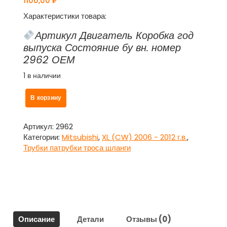
1100,00
₽
Характеристики товара:
Артикул Двигатель Коробка год
выпуска Состояние бу вн. номер
2962 ОЕМ
1 в наличии
Количество
В корзину
товара
Трос
(катушка-
Артикул:
2962
ограничитель)
Категории:
Mitsubishi
,
XL (CW) 2006 - 2012 г.в.
,
заднего
Трубки патрубки троса шланги
борта
для
Митсубиси
Аутлендер
ХЛ
/
Описание
Детали
Отзывы (0)
Mitsubishi