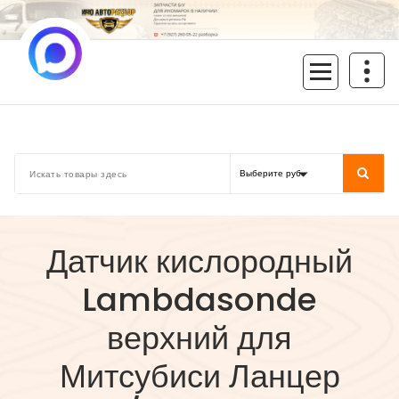
Перейти
к
содержимому
inoavtorazbor.ru
Автозапчасти б/у в наличии
Датчик кислородный
Lambdasonde
верхний для
Митсубиси Ланцер