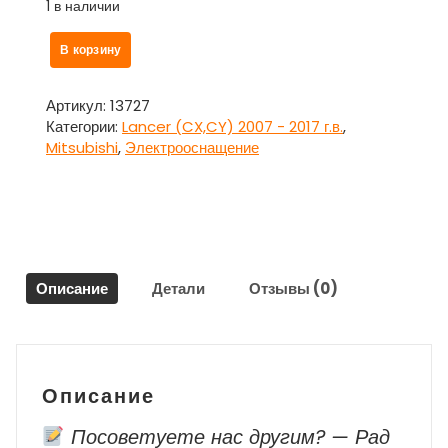
1 в наличии
Количество
В корзину
товара
Датчик
кислородный
Артикул:
13727
Lambdasonde
Категории:
Lancer (CX,CY) 2007 - 2017 г.в.
,
верхний
Mitsubishi
,
Электрооснащение
для
Митсубиси
Ланцер
10
/
Mitsubishi
Описание
Детали
Отзывы (0)
Lancer
2007
г.в.
-
наст.
Описание
Время
Посоветуете нас другим? — Рад