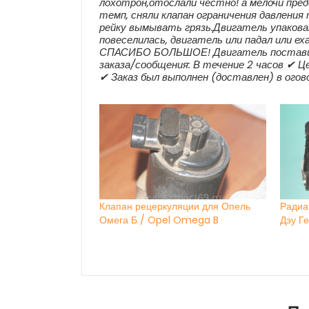
лохотрон,отослали честно! а мелочи пре
темп, сняли клапан ограничения давлени
рейку вымывать грязь.Двигатель упакова
повеселилась, двигатель или падал или ех
СПАСИБО БОЛЬШОЕ! Двигатель поставил
заказа/сообщения: В течение 2 часов ✔ Це
✔ Заказ был выполнен (доставлен) в ого
Клапан рецеркуляции для Опель
Радиа
Омега Б / Opel Omega B
Дэу Г