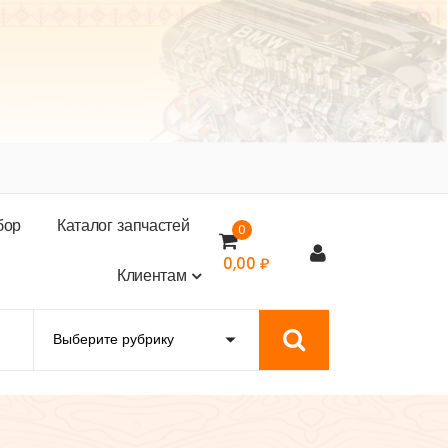
б
о
р
К
а
т
а
л
о
г
з
а
п
ч
а
с
т
е
й
0
0,00
₽
К
л
и
е
н
т
а
м