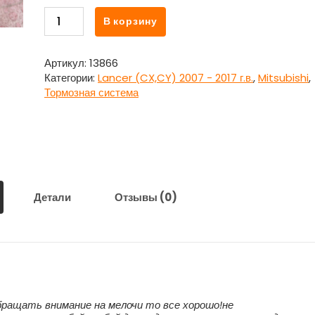
Количество
В корзину
товара
Суппорт
задний
Артикул:
13866
левый
Категории:
Lancer (CX,CY) 2007 - 2017 г.в.
,
Mitsubishi
,
для
Тормозная система
Митсубиси
Ланцер
10
/
Mitsubishi
Lancer
2007
Детали
Отзывы (0)
г.в.
-
наст.
Время
обращать внимание на мелочи то все хорошо!не