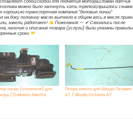
дставляют собой;скобой для поднятия мотора,сломан датчик
я топлива можно было заткнуть хоть тряпкой,пришлось снима
н хорошо,но транспортная компания ″деловые линии″
ал на боку половину масло вытекло в общем весь в масле приех
и, завели, работает!
Пожелания: — ✔ Cвязались после
на, наличие и описание товара (услуги) были указаны правиль
воренные сроки
тор печки (отопителя) для
Опора капота для Шкода Октавия
ентра / Daewoo Gentra
А7 / Skoda Octavia А7