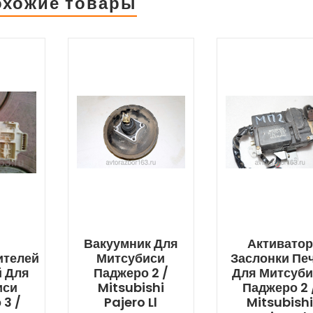
охожие товары
Вакуумник Для
Активатор
ителей
Митсубиси
Заслонки Пе
 Для
Паджеро 2 /
Для Митсуб
иси
Mitsubishi
Паджеро 2 
 3 /
Pajero Ll
Mitsubish