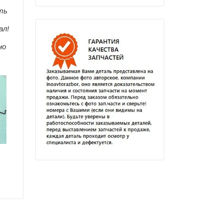
ть
ал!
но