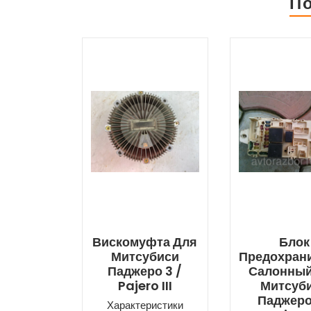
П
Вискомуфта Для
Блок
Митсубиси
Предохран
Паджеро 3 /
Салонный
Pajero III
Митсуб
Паджеро
Характеристики