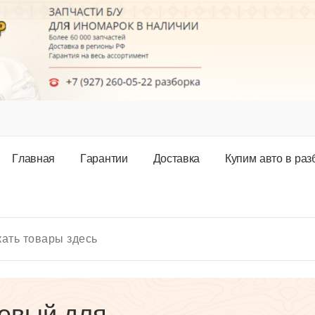
Г
л
а
в
н
а
я
Г
а
р
а
н
т
и
и
Д
о
с
т
а
в
к
а
К
у
п
и
м
а
в
т
о
в
р
а
з
левый для