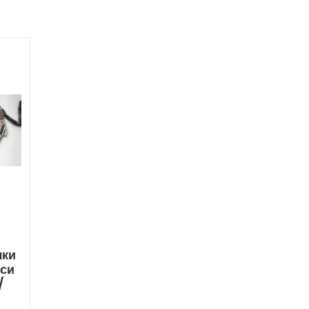
чки
иси
/
i