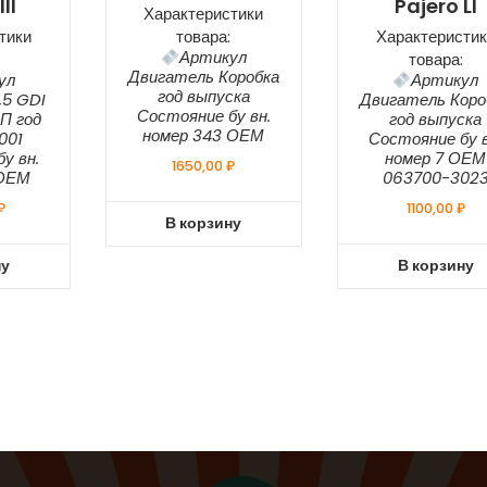
II
Pajero Ll
Характеристики
тики
товара:
Характеристик
Артикул
товара:
Двигатель Коробка
ул
Артикул
год выпуска
,5 GDI
Двигатель Коро
Состояние бу вн.
П год
год выпуска
номер 343 ОЕМ
001
Состояние бу в
у вн.
номер 7 ОЕМ
1650,00
₽
 ОЕМ
063700-302
₽
1100,00
₽
В корзину
ну
В корзину