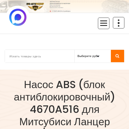
Перейти
к
содержимому
inoavtorazbor.ru
Автозапчасти б/у в наличии
Насос ABS (блок
антиблокировочный)
4670A516 для
Митсубиси Ланцер