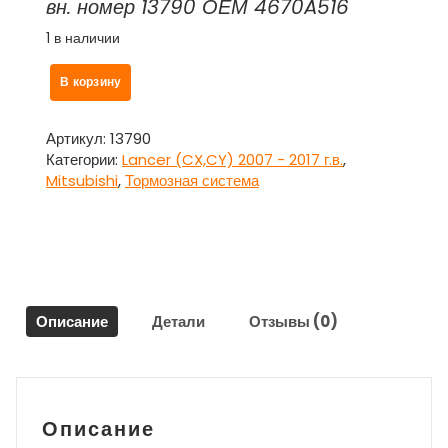
вн. номер 13790 ОЕМ 4670A516
1 в наличии
Количество
В корзину
товара
Насос
ABS
Артикул:
13790
(блок
Категории:
Lancer (CX,CY) 2007 - 2017 г.в.
,
антиблокировочный)
Mitsubishi
,
Тормозная система
4670A516
для
Митсубиси
Ланцер
10
/
Описание
Детали
Отзывы (0)
Mitsubishi
Lancer
2007
г.в.
-
Описание
наст.