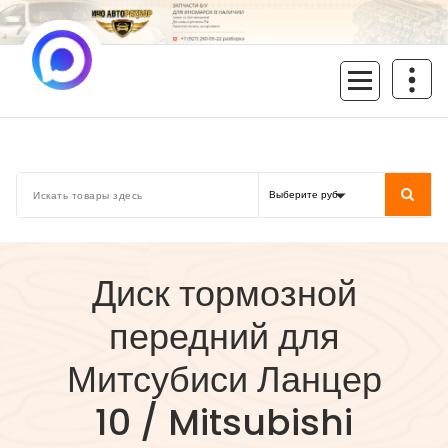
Перейти
к
содержимому
inoavtorazbor.ru
Автозапчасти б/у в наличии
Диск тормозной
передний для
Митсубиси Ланцер
10 / Mitsubishi