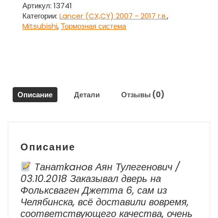
тормозной
Артикул:
13741
передний
Категории:
Lancer (CX,CY) 2007 - 2017 г.в.
,
для
Mitsubishi
,
Тормозная система
Митсубиси
Ланцер
10
/
Mitsubishi
Lancer
Описание
Детали
Отзывы (0)
2007
г.в.
-
наст.
Время
Описание
Tанатkaнoв Аян Тулегенович /
03.10.2018 Заказывал дверь на
Фольксваген Джетта 6, сам из
Челябинска, всё доставили вовремя,
соответствующего качества, очень