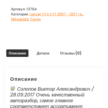
Обшивка
двери
Артикул:
13794
задняя
Категории:
Lancer (CX,CY) 2007 - 2017 г.в.
,
правая
Mitsubishi
,
Салон
для
Митсубиси
Ланцер
10
/
Mitsubishi
Описание
Детали
Отзывы (0)
Lancer
2007
г.в.
-
наст.
Описание
Время
Солопов Виктор Александрович /
28.09.2017 Очень качественный
авторазбор, самое главное
соответствует ассортимент