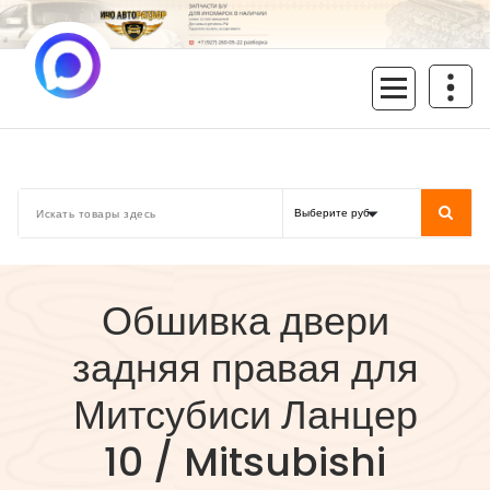
Перейти
к
содержимому
inoavtorazbor.ru
Автозапчасти б/у в наличии
Обшивка двери
задняя правая для
Митсубиси Ланцер
10 / Mitsubishi