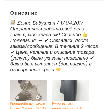
Lancer
2007
Описание
г.в.
-
Денис Бабушкин / 17.04.2017
наст.
Оперативная работа,своё дело
Время
знают, моя хвала им! Спасибо
Пожелания: — ✔ Cвязались после
заказа/сообщения: В течение 2 часов
✔ Цена, наличие и описание товара
(услуги) были указаны правильно ✔
Заказ был выполнен (доставлен) в
оговоренные сроки
Кронштейн двигателя
Ручка рычага
Шкода Фабия / Skoda
переключения КПП