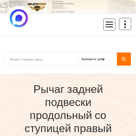
Перейти
к
содержимому
inoavtorazbor.ru
Автозапчасти б/у в наличии
Рычаг задней
подвески
продольный со
ступицей правый