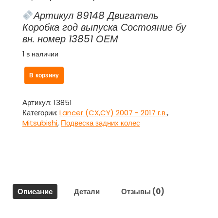
Артикул 89148 Двигатель
Коробка год выпуска Состояние бу
вн. номер 13851 ОЕМ
1 в наличии
Количество
В корзину
товара
Рычаг
задней
Артикул:
13851
подвески
Категории:
Lancer (CX,CY) 2007 - 2017 г.в.
,
продольный
Mitsubishi
,
Подвеска задних колес
со
ступицей
правый
для
Митсубиси
Ланцер
Описание
Детали
Отзывы (0)
10
/
Mitsubishi