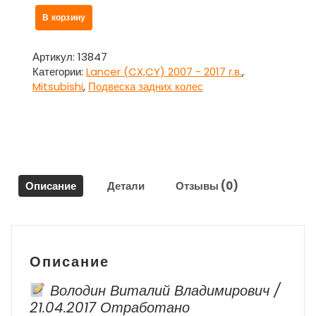
Количество
В корзину
товара
Рычаг
задней
Артикул:
13847
подвески
Категории:
Lancer (CX,CY) 2007 - 2017 г.в.
,
кривой
Mitsubishi
,
Подвеска задних колес
пара
для
Митсубиси
Ланцер
10
/
Описание
Детали
Отзывы (0)
Mitsubishi
Lancer
2007
г.в.
-
Описание
наст.
Время
Володин Виталий Владимирович /
21.04.2017 Отработано