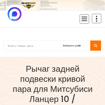
Перейти
к
содержимому
inoavtorazbor.ru
Автозапчасти б/у в наличии
Рычаг задней
подвески кривой
пара для Митсубиси
Ланцер 10 /