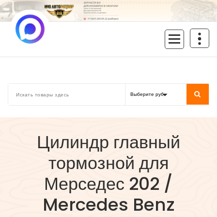
Перейти
к
содержимому
inoavtorazbor.ru
Автозапчасти б/у в наличии
Цилиндр главный
тормозной для
Мерседес 202 /
Mercedes Benz