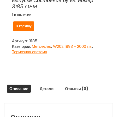
выпуска Состояние бу вн. номер
3185 ОЕМ
1 в наличии
Количество
В корзину
товара
Цилиндр
главный
Артикул:
3185
тормозной
Категории:
Mercedes
,
W202 1993 - 2000 г.в.
,
для
Тормозная система
Мерседес
202
/
Mercedes
Benz
W202
Описание
Детали
Отзывы (0)
Описание