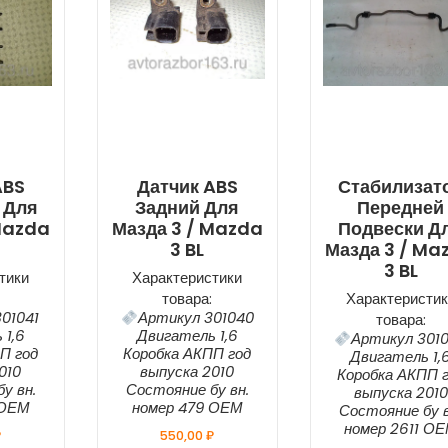
ABS
Датчик ABS
Стабилизат
 Для
Задний Для
Передней
Mazda
Мазда 3 / Mazda
Подвески Д
3 BL
Мазда 3 / Ma
3 BL
тики
Характеристики
товара:
Характеристик
01041
Артикул 301040
товара:
 1,6
Двигатель 1,6
Артикул 301
П год
Коробка АКПП год
Двигатель 1,
010
выпуска 2010
Коробка АКПП 
у вн.
Состояние бу вн.
выпуска 2010
 ОЕМ
номер 479 ОЕМ
Состояние бу в
номер 2611 О
₽
550,00
₽