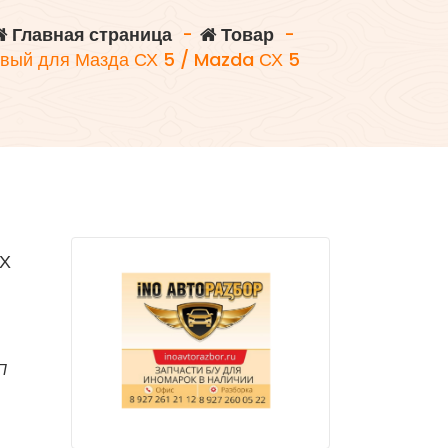
Главная страница
-
Товар
-
авый для Мазда СХ 5 / Mazda СХ 5
Х
П