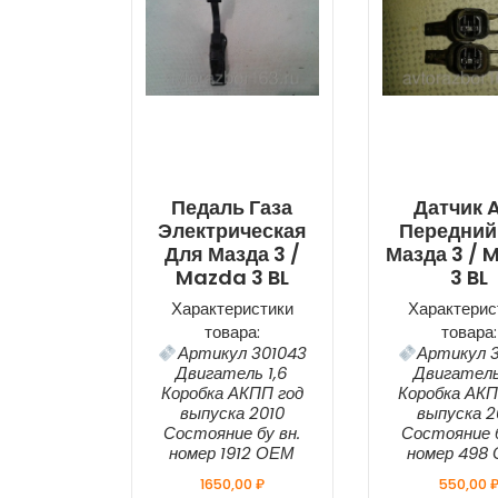
Педаль Газа
Датчик 
Электрическая
Передний
Для Мазда 3 /
Мазда 3 / 
Mazda 3 BL
3 BL
Характеристики
Характерис
товара:
товара:
Артикул 301043
Артикул 3
Двигатель 1,6
Двигатель
Коробка АКПП год
Коробка АКП
выпуска 2010
выпуска 2
Состояние бу вн.
Состояние б
номер 1912 ОЕМ
номер 498
1650,00
₽
550,00