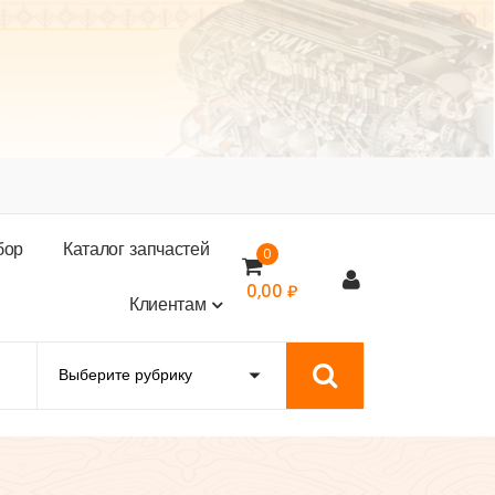
б
о
р
К
а
т
а
л
о
г
з
а
п
ч
а
с
т
е
й
0
0,00
₽
К
л
и
е
н
т
а
м