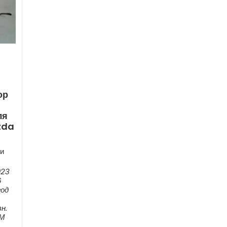
ор
ля
zda
и
023
6
год
н.
ЕМ