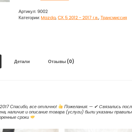
Привод
задний
Артикул:
9002
правый
Категории:
Mazda
,
СХ 5 2012 - 2017 г.в.
,
Трансмиссия
для
Мазда
СХ
5
/
Mazda
СХ
Детали
Отзывы (0)
5
.2017 Спасибо, все отлично!
Пожелания: — ✔ Cвязались посл
на, наличие и описание товара (услуги) были указаны правиль
воренные сроки