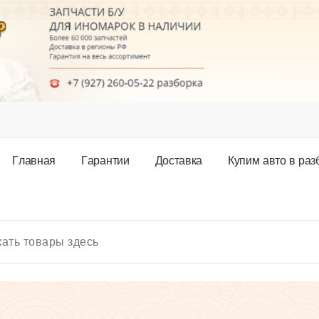
Г
л
а
в
н
а
я
Г
а
р
а
н
т
и
и
Д
о
с
т
а
в
к
а
К
у
п
и
м
а
в
т
о
в
р
а
з