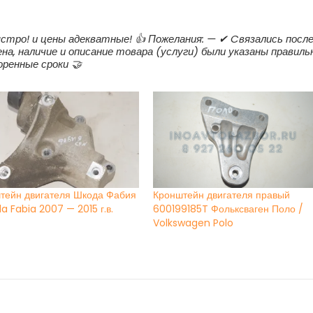
быстро! и цены адекватные! 👍 Пожелания: — ✔ Cвязались посл
на, наличие и описание товара (услуги) были указаны правиль
оренные сроки 🤝
тейн двигателя Шкода Фабия
Кронштейн двигателя правый
a Fabia 2007 — 2015 г.в.
600199185T Фольксваген Поло /
Volkswagen Polo