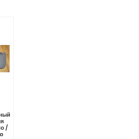
ный
ля
о /
no