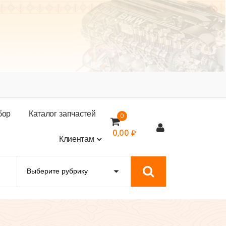
б
о
р
К
а
т
а
л
о
г
з
а
п
ч
а
с
т
е
й
0
0,00
₽
К
л
и
е
н
т
а
м