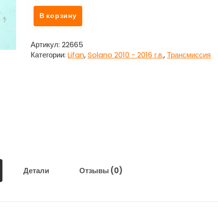
Количество
В корзину
товара
Подшипник
выжимной
Артикул:
22665
для
Категории:
Lifan
,
Solano 2010 - 2016 г.в.
,
Трансмиссия
Лифан
Солано
/
Lifan
Solano
Детали
Отзывы (0)