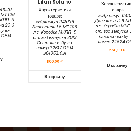
Lifan Solano
Характеристик
141020
Характеристики
товара:
 MT 106
🎫Артикул 1141
товара:
 МКПП-5
Двигатель 1.6 MT
🎫Артикул 1141036
ка 2013
л.с. Коробка МК
Двигатель 1.6 MT 106
у вн.
ст. год выпуска 
л.с. Коробка МКПП-5
1 ОЕМ
Состояние бу в
ст. год выпуска 2013
номер 22624 
Состояние бу вн.
₽
номер 22617 ОЕМ
550,00
₽
B6105210B1
ну
1100,00
₽
В корзину
В корзину