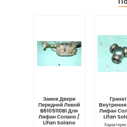
П
Замок Двери
Гранат
Передней Левой
Внутрення
B6105110B1 Для
Лифан Сол
Лифан Солано /
Lifan So
Lifan Solano
Характерис