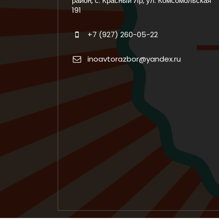
район, с. Красный Яр, ул. Комсомольская
191
+7 (927) 260-05-22
inoavtorazbor@yandex.ru