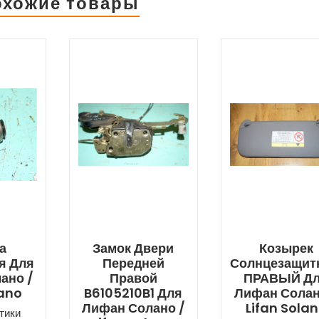
охожие товары
а
Замок Двери
Козырек
я Для
Передней
Солнцезащит
ано /
Правой
ПРАВЫЙ Д
lano
B6105210B1 Для
Лифан Солан
Лифан Солано /
Lifan Sola
тики