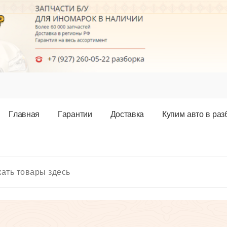
Г
л
а
в
н
а
я
Г
а
р
а
н
т
и
и
Д
о
с
т
а
в
к
а
К
у
п
и
м
а
в
т
о
в
р
а
з