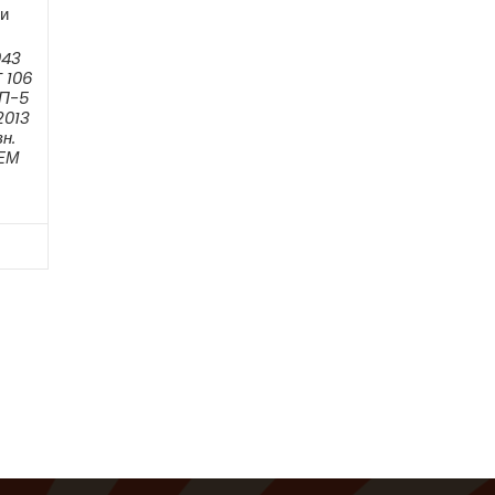
и
043
 106
ПП-5
2013
н.
ОЕМ