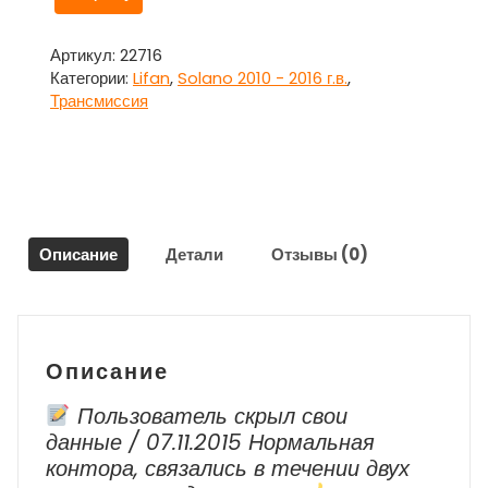
товара
Цилиндр
сцепления
Артикул:
22716
главный
Категории:
Lifan
,
Solano 2010 - 2016 г.в.
,
для
Трансмиссия
Лифан
Солано
/
Lifan
Solano
Описание
Детали
Отзывы (0)
Описание
Пользователь скрыл свои
данные / 07.11.2015 Нормальная
контора, связались в течении двух