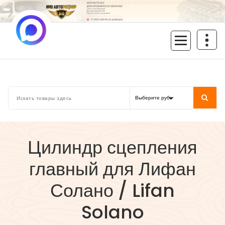
Перейти
к
содержимому
inoavtorazbor.ru
Автозапчасти б/у в наличии
Цилиндр сцепления
главный для Лифан
Солано / Lifan
Solano