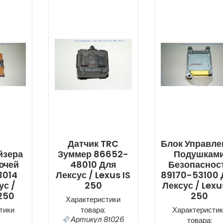
Датчик TRC
Блок Управле
йзера
Зуммер 86652-
Подушкам
ючей
48010 Для
Безопаснос
3014
Лексус / Lexus IS
89170-53100 
ус /
250
Лексус / Lexu
 250
250
Характеристики
тики
товара:
Характеристик
Артикул 81026
товара: