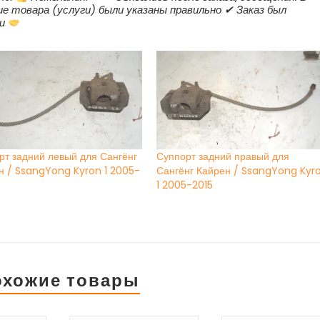
ие товара (услуги) были указаны правильно ✔ Заказ был
ки
рт задний левый для Сангёнг
Суппорт задний правый для
н / SsangYong Kyron 1 2005-
Сангёнг Кайрен / SsangYong Kyr
1 2005-2015
охожие товары