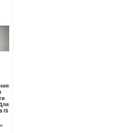
ния
и
ти
Для
s IS
и