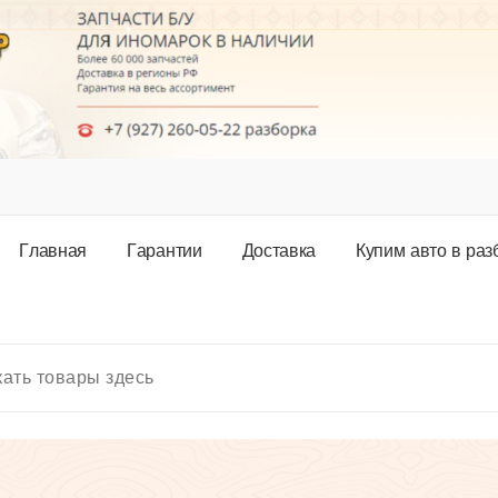
Г
л
а
в
н
а
я
Г
а
р
а
н
т
и
и
Д
о
с
т
а
в
к
а
К
у
п
и
м
а
в
т
о
в
р
а
з