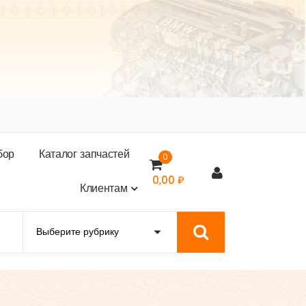
б
о
р
К
а
т
а
л
о
г
з
а
п
ч
а
с
т
е
й
0
0,00
₽
К
л
и
е
н
т
а
м