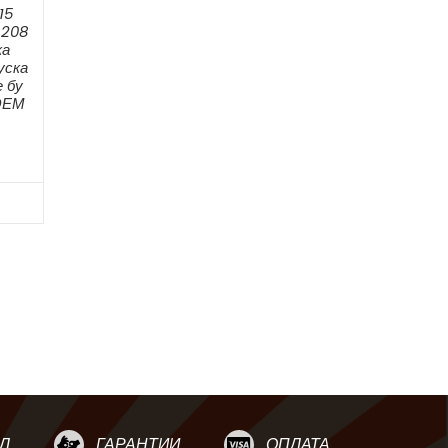
15
 208
ка
уска
 бу
 ОЕМ
Л
ГАРАНТИИ
ОПЛАТА