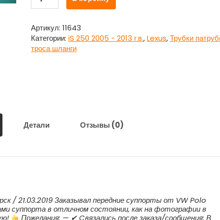
товара
Трос
ручника
Артикул:
11643
правый
Категории:
iS 250 2005 - 2013 г.в.
,
Lexus
,
Трубки патруб
для
троса шланги
Лексус
/
Lexus
iS
250
Детали
Отзывы (0)
рск / 21.03.2019 Заказывал передние суппорты от VW Polo
ами суппорта в отличном состоянии, как на фотографии в
ую!
Пожелания: — ✔ Cвязались после заказа/сообщения: В