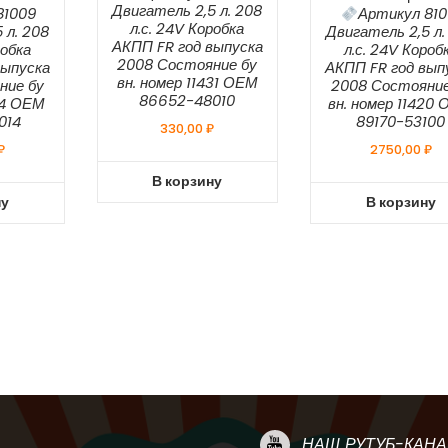
Двигатель 2,5 л. 208
81009
Артикул 810
л.с. 24V Коробка
 л. 208
Двигатель 2,5 л.
АКПП FR год выпуска
робка
л.с. 24V Короб
2008 Состояние бу
выпуска
АКПП FR год вып
вн. номер 11431 ОЕМ
ние бу
2008 Состояние
86652-48010
414 ОЕМ
вн. номер 11420
014
89170-53100
330,00
₽
₽
2750,00
₽
В корзину
ну
В корзину
НАШ РУТУБ-КАНА