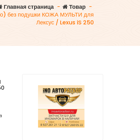
Главная страница
-
Товар
-
со) без подушки КОЖА МУЛЬТИ для
Лексус / Lexus iS 250
И
50
а