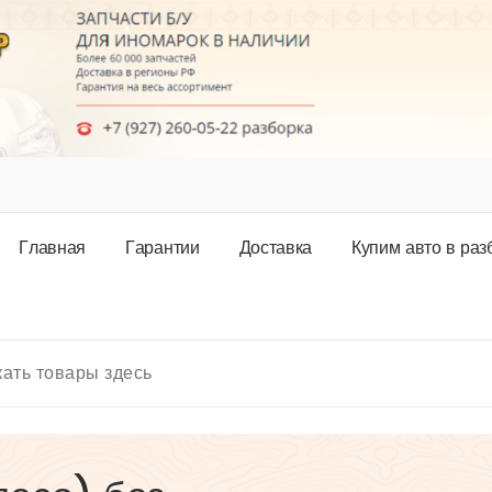
Г
л
а
в
н
а
я
Г
а
р
а
н
т
и
и
Д
о
с
т
а
в
к
а
К
у
п
и
м
а
в
т
о
в
р
а
з