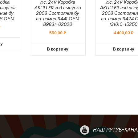
робка
л.с. 24V Коробка
л.с. 24V Короб
выпуска
АКПП FR год выпуска
АКПП FR год вып
ние бу
2008 Состояние бу
2008 Состояние
428 ОЕМ
вн. номер 11441 ОЕМ
вн. номер 11424
89831-02020
131010-15250
₽
550,00
₽
4400,00
₽
ну
В корзину
В корзину
НАШ РУТУБ-КАНА