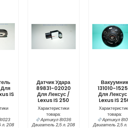
тель
Датчик Удара
Вакуумни
 Для
89831-02020
131010-152
xus IS
Для Лексус /
Для Лексус
Lexus IS 250
Lexus IS 25
тики
Характеристики
Характеристик
товара:
товара:
81023
Артикул 81036
Артикул 810
 л. 208
Двигатель 2,5 л. 208
Двигатель 2,5 л.