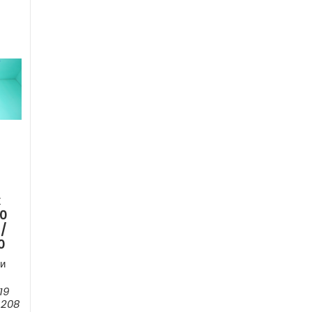
к
50
 /
0
и
19
 208