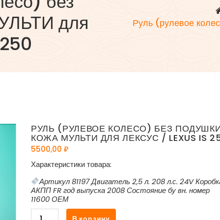
лесо) без
УЛЬТИ для
Руль (рулевое коле
 250
РУЛЬ (РУЛЕВОЕ КОЛЕСО) БЕЗ ПОДУШК
КОЖА МУЛЬТИ ДЛЯ ЛЕКСУС / LEXUS IS 2
5500,00
₽
Характеристики товара:
Артикул 81197 Двигатель 2,5 л. 208 л.с. 24V Коробк
АКПП FR год выпуска 2008 Состояние бу вн. номер
11600 ОЕМ
Количество
В корзину