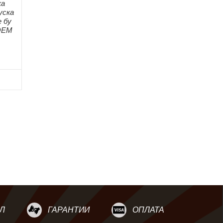
ка
уска
 бу
 ОЕМ
Л
ГАРАНТИИ
ОПЛАТА