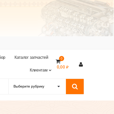
б
о
р
К
а
т
а
л
о
г
з
а
п
ч
а
с
т
е
й
0
0,00
₽
К
л
и
е
н
т
а
м