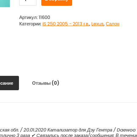
товара
Руль
(рулевое
Артикул:
11600
колесо)
Категории:
iS 250 2005 - 2013 г.в.
,
Lexus
,
Салон
без
подушки
КОЖА
МУЛЬТИ
для
Лексус
/
Lexus
iS
сание
Отзывы (0)
250
ская обл. / 20.01.2020 Катализатор для Дэу Гентра / Daewoo
лично 3 раза ✔ Cвязались после заказа/сообщения: В течени