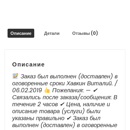
Лексус
/
Lexus
iS
250
Описание
Детали
Отзывы (0)
Описание
Заказ был выполнен (доставлен) в
оговоренные сроки Хавкин Виталий. /
06.02.2019
Пожелания: — ✔
Cвязались после заказа/сообщения: В
течение 2 часов ✔ Цена, наличие и
описание товара (услуги) были
указаны правильно ✔ Заказ был
выполнен (доставлен) в оговоренные