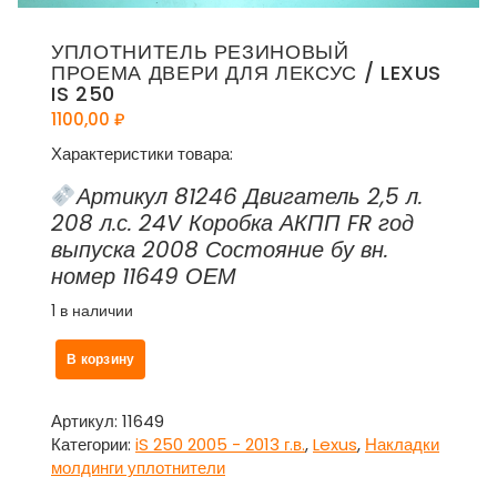
УПЛОТНИТЕЛЬ РЕЗИНОВЫЙ
ПРОЕМА ДВЕРИ ДЛЯ ЛЕКСУС / LEXUS
IS 250
1100,00
₽
Характеристики товара:
Артикул 81246 Двигатель 2,5 л.
208 л.с. 24V Коробка АКПП FR год
выпуска 2008 Состояние бу вн.
номер 11649 ОЕМ
1 в наличии
Количество
В корзину
товара
Уплотнитель
резиновый
Артикул:
11649
проема
Категории:
iS 250 2005 - 2013 г.в.
,
Lexus
,
Накладки
двери
молдинги уплотнители
для