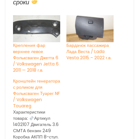
сроки
Крепления фар
Бардачок пассажира
верхнее левое
Лада Веста / Lada
Фольксваген Джетта 6
Vesta 2015 – 2022 г.в.
/ Volkswagen Jetta 6
2011 — 2018 г.в.
Кронштейн генератора
с роликом для
Фольксваген Туарег NF
/ Volkswagen
Touareg
Характеристики
товара:
Артикул
1402107 Двигатель 3.6
CMTA бензин 249
Коробка AКПП 8-ступ.