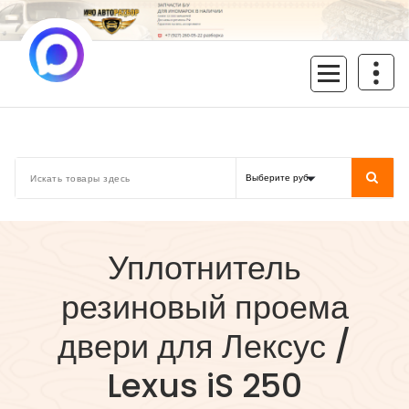
Перейти
к
содержимому
inoavtorazbor.ru
Автозапчасти б/у в наличии
Уплотнитель
резиновый проема
двери для Лексус /
Lexus iS 250