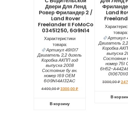
С Водительской
Для Ленд 
Двери Для Ленд
Фриландер
Ровер Фриландер 2 /
Land Ro
Land Rover
Freelande
Freelander II FoMoCo
Характерис
03451250, 6G9N14
товара:
Артикул 4
Характеристики
Двигатель 2,2
товара:
Коробка АКП
Артикул 491017
выпуска 2
Двигатель 2,2 дизель
Состояние б
Коробка АКПП год
номер 751
выпуска 2008
6H52-A442A
Состояние бу вн.
01067011
номер 169 ОЕМ
6G9N14A132AC
3300,00
₽
247
4400,00
₽
3300,00
₽
В корзи
В корзину