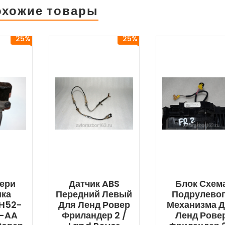
охожие товары
25%
25%
вери
Датчик ABS
Блок Схем
ика
Передний Левый
Подрулево
H52-
Для Ленд Ровер
Механизма 
-AA
Фриландер 2 /
Ленд Рове