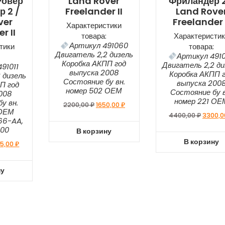
Ровер
Land Rover
Фриландер 2
 2 /
Freelander II
Land Rove
ver
Freelander 
Характеристики
r II
товара:
Характеристик
Артикул 491060
тики
товара:
Двигатель 2,2 дизель
Артикул 491
Коробка АКПП год
Двигатель 2,2 ди
91011
выпуска 2008
Коробка АКПП 
 дизель
Состояние бу вн.
выпуска 200
П год
номер 502 ОЕМ
Состояние бу в
008
номер 221 ОЕ
у вн.
2200,00
₽
1650,00
₽
 ОЕМ
4400,00
₽
3300,
66-AA,
000
В корзину
В корзину
5,00
₽
ну