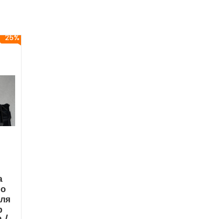
25%
а
го
Для
р