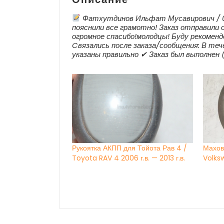
Фатхутдинов Ильфат Мусавирович / 05
пояснили все грамотно! Заказ отправили о
огромное спасибо!молодцы! Буду рекомен
Cвязались после заказа/сообщения: В тече
указаны правильно ✔ Заказ был выполнен 
Рукоятка АКПП для Тойота Рав 4 /
Махов
Toyota RAV 4 2006 г.в. — 2013 г.в.
Volksw