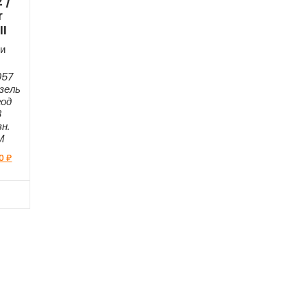
 /
r
II
и
057
зель
год
8
н.
М
00
₽