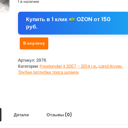
1 в наличии
Купить в 1 клик
OZON от 150
руб.
Количество
В корзину
товара
Трос
переключения
Артикул:
2976
АКПП
Категории:
Freelander II 2007 - 2014 г.в.
,
Land Rover
,
для
Трубки патрубки троса шланги
Ленд
Ровер
Фриландер
2
/
Land
Rover
Детали
Отзывы (0)
Freelander
II