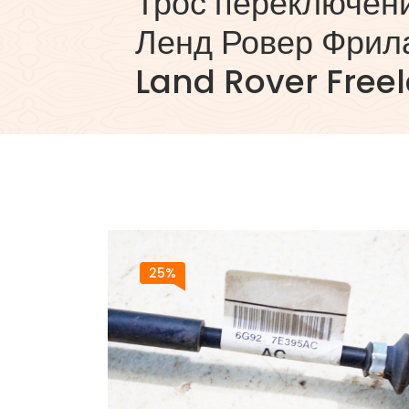
Трос переключен
Ленд Ровер Фрила
Land Rover Freel
25%