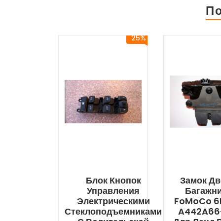
П
25%
Блок Кнопок
Замок Д
Управления
Багажн
Электрическими
FoMoCo 6
Стеклоподъемниками
A442A66