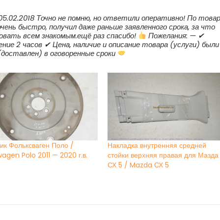
.02.2018 Точно не помню, но ответили оперативно! По това
чень быстро, получил даже раньше заявленного срока, за что
довать всем знакомым.ещё раз спасибо!
Пожелания: — ✔
ние 2 часов ✔ Цена, наличие и описание товара (услуги) были
(доставлен) в оговоренные сроки
ик Фольксваген Поло /
Накладка внутренняя средней
agen Polo 2011 — 2020 г.в.
стойки верхняя правая для Мазда
СХ 5 / Mazda СХ 5