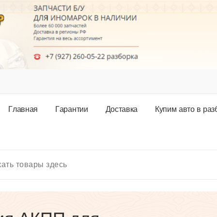
Г
л
а
в
н
а
я
Г
а
р
а
н
т
и
и
Д
о
с
т
а
в
к
а
К
у
п
и
м
а
в
т
о
в
р
а
з