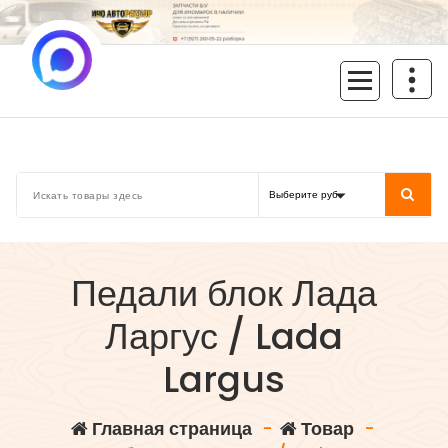
Перейти
к
содержимому
inoavtorazbor.ru
Автозапчасти б/у в наличии
Педали блок Лада
Ларгус / Lada
Largus
Главная страница
-
Товар
-