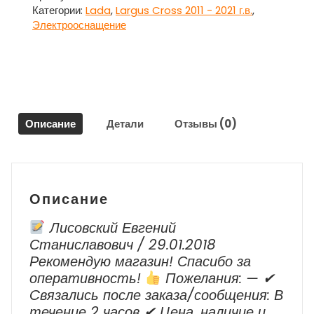
Лада
Категории:
Lada
,
Largus Cross 2011 - 2021 г.в.
,
Ларгус
Электрооснащение
/
Lada
Largus
Описание
Детали
Отзывы (0)
Описание
Лисовский Евгений
Станиславович / 29.01.2018
Рекомендую магазин! Спасибо за
оперативность!
Пожелания: — ✔
Cвязались после заказа/сообщения: В
течение 2 часов ✔ Цена, наличие и