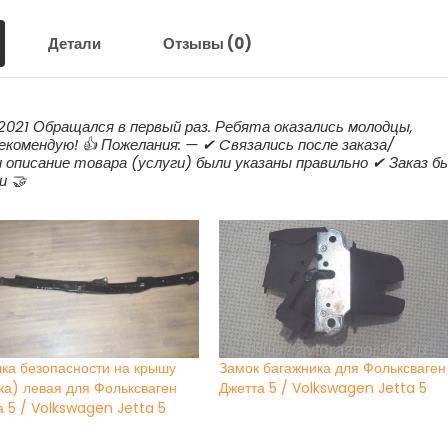
Детали
Отзывы (0)
.2021 Обращался в первый раз. Ребята оказались молодцы,
екомендую! 👍 Пожелания: — ✔ Cвязались после заказа/
и описание товара (услуги) были указаны правильно ✔ Заказ б
и 🤝
ка безопасности на крышу
Замок багажника для Фольксваген
ка) левая для Фольксваген
Джетта 5 / Volkswagen Jetta 5
а 5 / Volkswagen Jetta 5