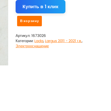
Купить в 1 клик
Количество
В корзину
товара
Датчик
температуры
Артикул:
1673026
для
Категории:
Lada
,
Largus 2011 - 2021 г.в.
,
Лада
Электрооснащение
Ларгус
/
Lada
Largus
2011
-
2021
г.в.