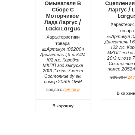
Омывателя В
Сцепления
Сборе С
Ларгус / 
Моторчиком
Largu
Лада Ларгус /
Характерис
Lada Largus
товара:
🎫Артикул 1
Характеристики
Двигатель 1,6
товара:
102 л.с. Ко
🎫Артикул 1082004
МКПП год вы
Двигатель 1,6 л. К4М
2013 Cross 
102 л.с. Коробка
Состояние б
МКПП год выпуска
номер 2052
2013 Cross 7 мест
Состояние бу вн.
330,00
₽
247
номер 20515 ОЕМ
1100,00
₽
825,00
₽
В корзи
В корзину