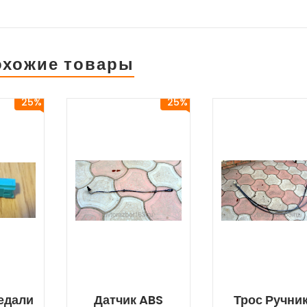
охожие товары
25%
25%
едали
Датчик ABS
Трос Ручни