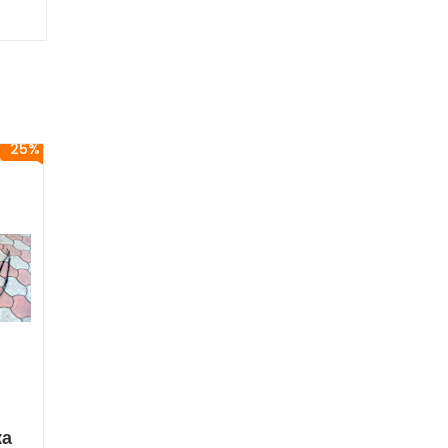
25%
ка