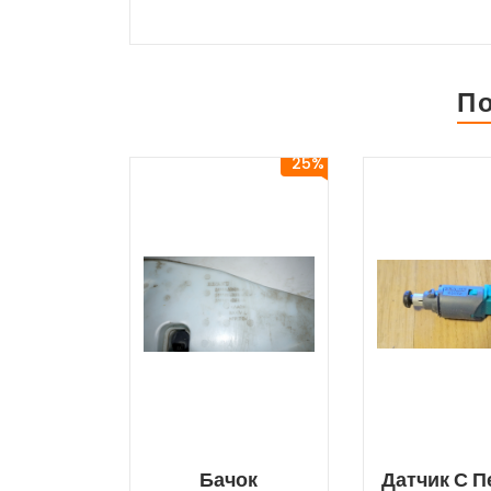
П
25%
Бачок
Датчик С П