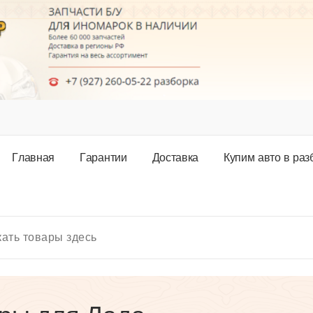
Г
л
а
в
н
а
я
Г
а
р
а
н
т
и
и
Д
о
с
т
а
в
к
а
К
у
п
и
м
а
в
т
о
в
р
а
з