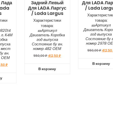
 Лада
Задний Левый
Для LADA Лар
Lada
Для LADA Ларгус
/ Lada Larg
s
/ Lada Largus
Характеристик
тики
Характеристики
товара:
🎫Артикул
товара:
Двигатель Коро
082014
🎫Артикул
год выпуска
 л. К4М
Двигатель Коробка
Состояние бу в
робка
год выпуска
номер 2978 О
пуска
Состояние бу вн.
7 мест
номер 482 ОЕМ
550,00
₽
412,50
у вн.
550,00
₽
412,50
₽
4 ОЕМ
В корзину
,50
₽
В корзину
ну