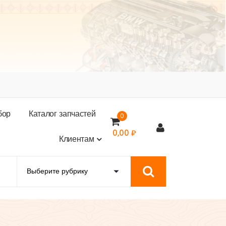
б
о
р
К
а
т
а
л
о
г
з
а
п
ч
а
с
т
е
й
0
0,00
₽
К
л
и
е
н
т
а
м