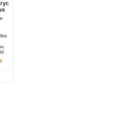
гус
us
и
бка
н.
ЕМ
₽