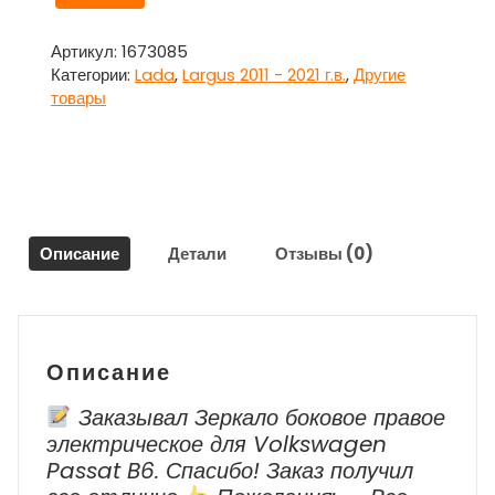
товара
Крюк
буксировочный
Артикул:
1673085
для
Категории:
Lada
,
Largus 2011 - 2021 г.в.
,
Другие
Лада
товары
Ларгус
/
Lada
Largus
2011
-
Описание
Детали
Отзывы (0)
2021
г.в.
Описание
Заказывал Зеркало боковое правое
электрическое для Volkswagen
Passat B6. Спасибо! Заказ получил