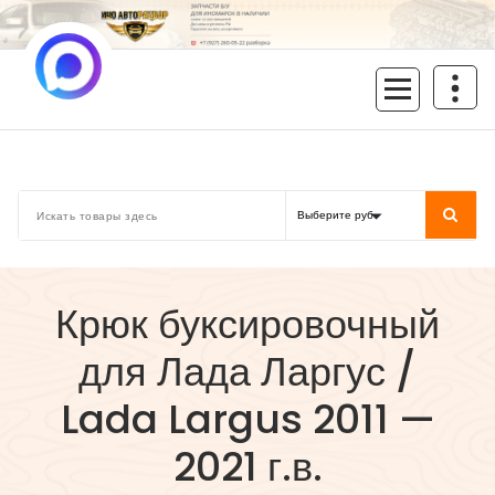
Перейти
к
содержимому
inoavtorazbor.ru
Автозапчасти б/у в наличии
Крюк буксировочный
для Лада Ларгус /
Lada Largus 2011 —
2021 г.в.