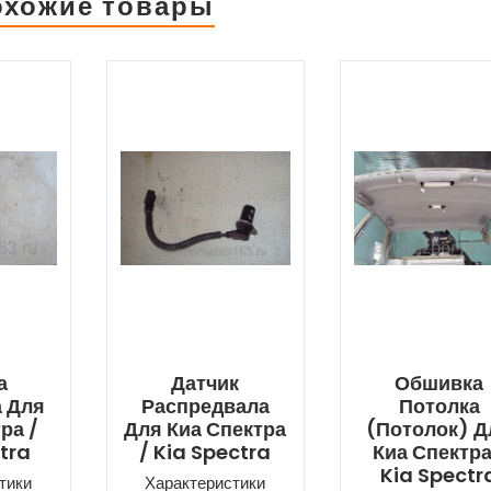
охожие товары
а
Датчик
Обшивка
 Для
Распредвала
Потолка
ра /
Для Киа Спектра
(потолок) Д
tra
/ Kia Spectra
Киа Спектра
Kia Spectr
тики
Характеристики