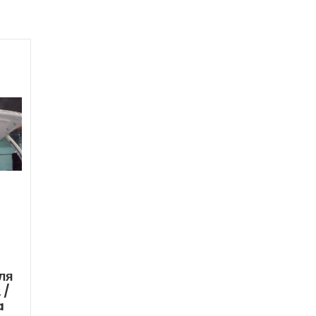
ля
 /
a