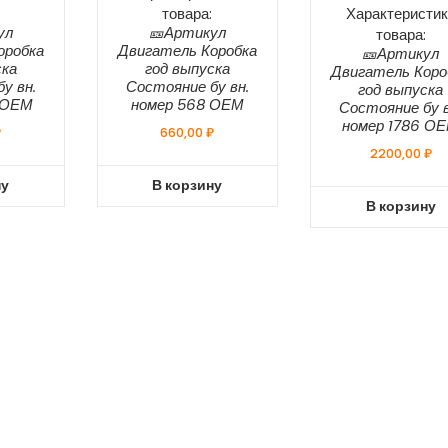
товара:
Характеристик
ул
🎫Артикул
товара:
оробка
Двигатель Коробка
🎫Артикул
ска
год выпуска
Двигатель Коро
у вн.
Состояние бу вн.
год выпуска
 ОЕМ
номер 568 ОЕМ
Состояние бу в
номер 1786 О
₽
660,00
₽
2200,00
₽
ну
В корзину
В корзину