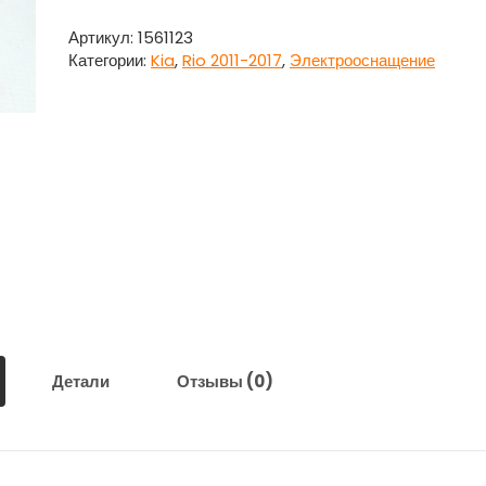
Реле
поворотов
Артикул:
1561123
Киа
Категории:
Kia
,
Rio 2011-2017
,
Электрооснащение
Рио
/
Kia
Rio
2011-
2017
Детали
Отзывы (0)