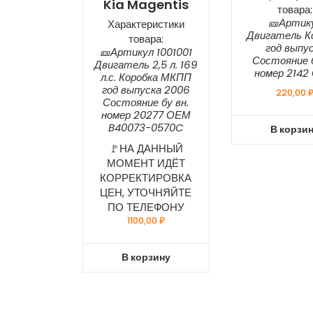
Kia Magentis
товара:
🎫Артик
Характеристики
Двигатель К
товара:
год выпу
🎫Артикул 1001001
Состояние б
Двигатель 2,5 л. 169
номер 2142
л.с. Коробка МКПП
год выпуска 2006
220,00
Состояние бу вн.
номер 20277 ОЕМ
B40073-0570C
В корзи
🚩НА ДАННЫЙ
МОМЕНТ ИДЁТ
КОРРЕКТИРОВКА
ЦЕН, УТОЧНЯЙТЕ
ПО ТЕЛЕФОНУ
1100,00
₽
В корзину