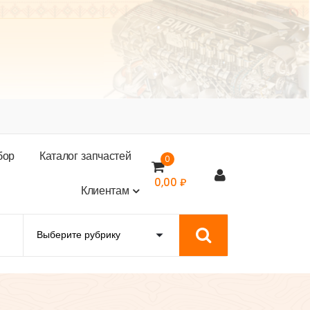
б
о
р
К
а
т
а
л
о
г
з
а
п
ч
а
с
т
е
й
0
0,00
₽
К
л
и
е
н
т
а
м