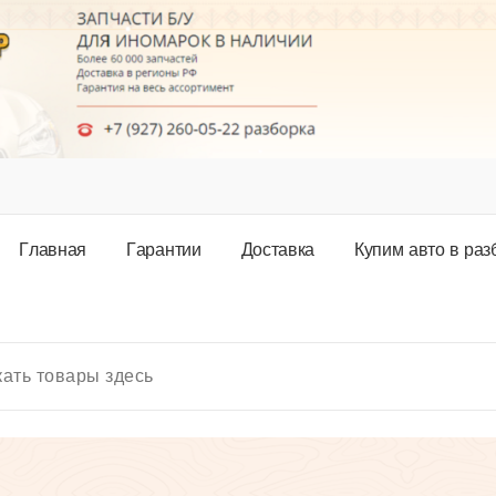
Г
л
а
в
н
а
я
Г
а
р
а
н
т
и
и
Д
о
с
т
а
в
к
а
К
у
п
и
м
а
в
т
о
в
р
а
з