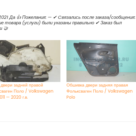
.2021 Да 👍 Пожелания: — ✔ Cвязались после заказа/сообщения:
ие товара (услуги) были указаны правильно ✔ Заказ был
и 🤝
 двери задней правой
Обшивка двери задняя правая
сваген Поло / Volkswagen
Фольксваген Поло / Volkswagen
011 — 2020 г.в.
Polo