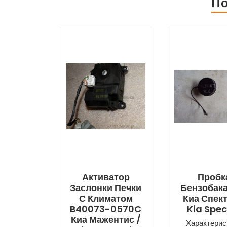
П
Активатор
Пробк
Заслонки Печки
Бензобака
С Климатом
Киа Спект
B40073-0570C
Kia Spec
Киа Мажентис /
Характерис