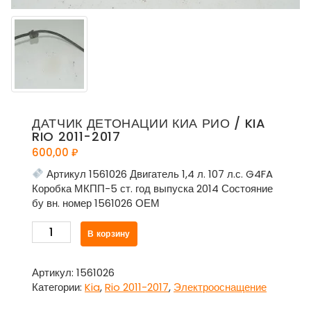
ДАТЧИК ДЕТОНАЦИИ КИА РИО / KIA
RIO 2011-2017
600,00
₽
Артикул 1561026 Двигатель 1,4 л. 107 л.с. G4FA
Коробка МКПП-5 ст. год выпуска 2014 Состояние
бу вн. номер 1561026 ОЕМ
Количество
В корзину
товара
Датчик
детонации
Артикул:
1561026
Киа
Категории:
Kia
,
Rio 2011-2017
,
Электрооснащение
Рио