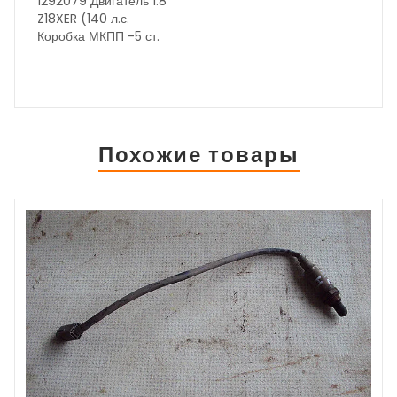
1292079 Двигатель 1.8
Z18XER (140 л.с.
Коробка МКПП -5 ст.
F-17 год выпуска 2006
рестайлинг Состояние
бу вн. номер 26225
ОЕМ
НА ДАННЫЙ
МОМЕНТ ИДЁТ
КОРРЕКТИРОВКА
Похожие товары
ЦЕН, УТОЧНЯЙТЕ ПО
ТЕЛЕФОНУ