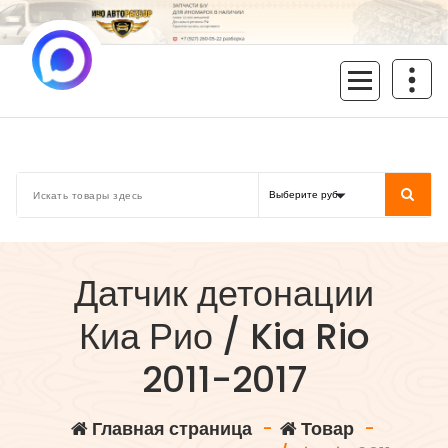
Перейти
к
содержимому
inoavtorazbor.ru
Автозапчасти б/у в наличии
Датчик детонации
Киа Рио / Kia Rio
2011-2017
Главная страница
-
Товар
-