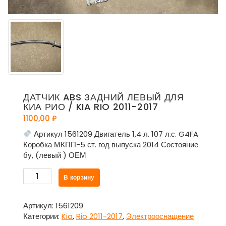
ДАТЧИК ABS ЗАДНИЙ ЛЕВЫЙ ДЛЯ
КИА РИО / KIA RIO 2011-2017
1100,00
₽
Артикул 1561209 Двигатель 1,4 л. 107 л.с. G4FA
Коробка МКПП-5 ст. год выпуска 2014 Состояние
бу, (левый ) ОЕМ
Количество
В корзину
товара
Датчик
ABS
Артикул:
1561209
задний
Категории:
Kia
,
Rio 2011-2017
,
Электрооснащение