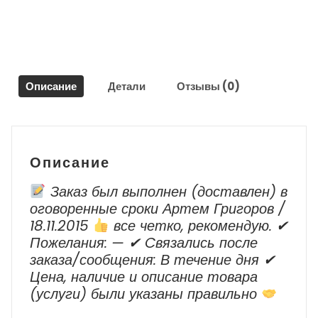
левый
для
Киа
Рио
/
Kia
Описание
Детали
Отзывы (0)
Rio
2011-
2017
Описание
Заказ был выполнен (доставлен) в
оговоренные сроки Артем Григоров /
18.11.2015
все четко, рекомендую. ✔
Пожелания: — ✔ Cвязались после
заказа/сообщения: В течение дня ✔
Цена, наличие и описание товара
(услуги) были указаны правильно