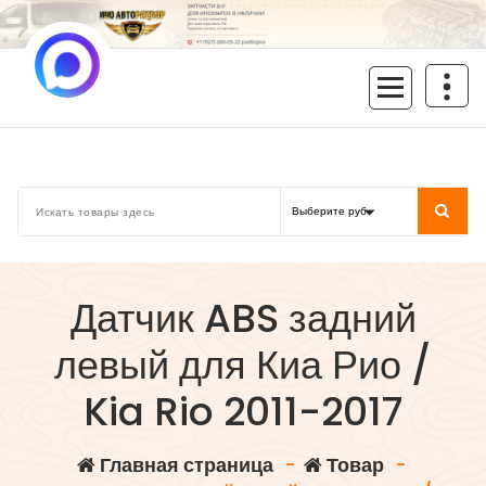
Перейти
к
содержимому
inoavtorazbor.ru
Автозапчасти б/у в наличии
Датчик ABS задний
левый для Киа Рио /
Kia Rio 2011-2017
Главная страница
-
Товар
-