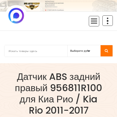
Перейти
к
содержимому
inoavtorazbor.ru
Автозапчасти б/у в наличии
Датчик ABS задний
правый 956811R100
для Киа Рио / Kia
Rio 2011-2017