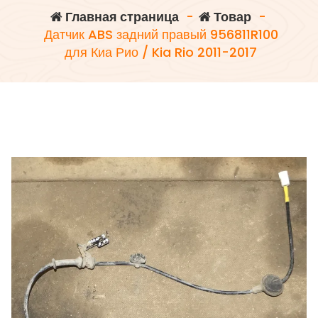
Главная страница
-
Товар
-
Датчик ABS задний правый 956811R100
для Киа Рио / Kia Rio 2011-2017