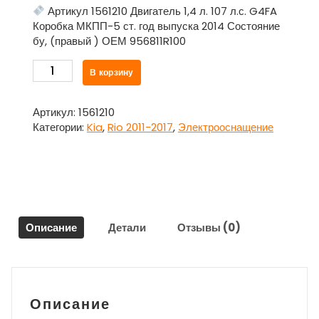
Артикул 1561210 Двигатель 1,4 л. 107 л.с. G4FA
Коробка МКПП-5 ст. год выпуска 2014 Состояние
бу, (правый ) ОЕМ 956811R100
Количество
В корзину
товара
Датчик
ABS
Артикул:
1561210
задний
Категории:
Kia
,
Rio 2011-2017
,
Электрооснащение
правый
956811R100
для
Киа
Рио
/
Описание
Детали
Отзывы (0)
Kia
Rio
2011-
2017
Описание