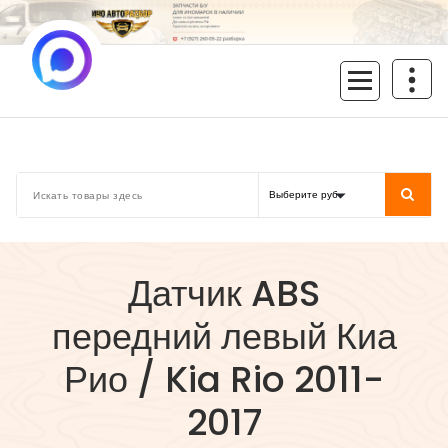
Перейти
к
содержимому
inoavtorazbor.ru
Автозапчасти б/у в наличии
Датчик ABS
передний левый Киа
Рио / Kia Rio 2011-
2017