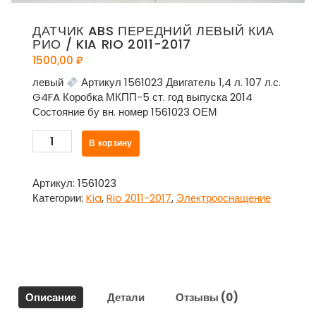
ДАТЧИК ABS ПЕРЕДНИЙ ЛЕВЫЙ КИА
РИО / KIA RIO 2011-2017
1500,00
₽
левый
Артикул 1561023 Двигатель 1,4 л. 107 л.с.
G4FA Коробка МКПП-5 ст. год выпуска 2014
Состояние бу вн. номер 1561023 ОЕМ
Количество
В корзину
товара
Датчик
ABS
Артикул:
1561023
передний
Категории:
Kia
,
Rio 2011-2017
,
Электрооснащение
левый
Киа
Рио
/
Kia
Rio
Описание
Детали
Отзывы (0)
2011-
2017