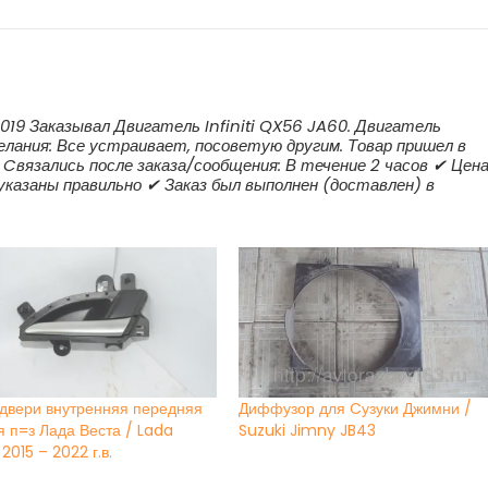
2019 Заказывал Двигатель Infiniti QX56 JA60. Двигатель
лания: Все устраивает, посоветую другим. Товар пришел в
 Cвязались после заказа/сообщения: В течение 2 часов ✔ Цена
 указаны правильно ✔ Заказ был выполнен (доставлен) в
 двери внутренняя передняя
Диффузор для Cузуки Джимни /
я п=з Лада Веста / Lada
Suzuki Jimny JB43
2015 – 2022 г.в.