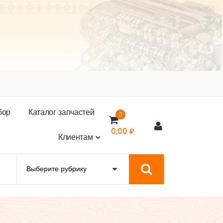
б
о
р
К
а
т
а
л
о
г
з
а
п
ч
а
с
т
е
й
0
0,00
₽
К
л
и
е
н
т
а
м