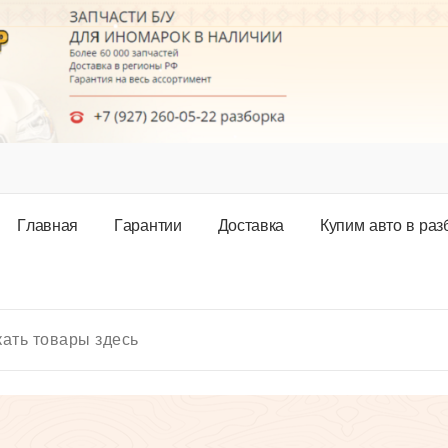
Г
л
а
в
н
а
я
Г
а
р
а
н
т
и
и
Д
о
с
т
а
в
к
а
К
у
п
и
м
а
в
т
о
в
р
а
з