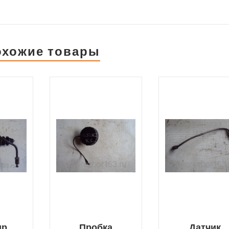
охожие товары
др
Пробка
Датчик