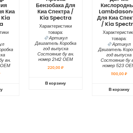
ния
Бензобака Для
Кислородн
я Киа
Киа Спектра /
Lambdason
 Kia
Kia Spectra
Для Киа Спек
ra
/ Kia Spect
Характеристики
тики
товара:
Характеристик
Артикул
товара:
Двигатель Коробка
ул
Артикул
год выпуска
оробка
Двигатель Коро
Состояние бу вн.
ска
год выпуска
номер 2142 ОЕМ
у вн.
Состояние бу в
2 ОЕМ
номер 523 О
220,00
₽
₽
1100,00
₽
В корзину
ну
В корзину