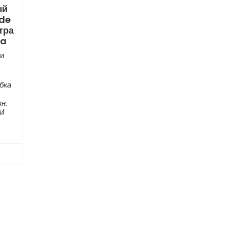
ый
de
тра
ra
и
бка
н.
ЕМ