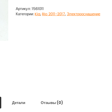
Блок
иммобилайзера
Артикул:
1561011
Киа
Категории:
Kia
,
Rio 2011-2017
,
Электрооснащение
Рио
/
Kia
Rio
2011-
2017
Детали
Отзывы (0)