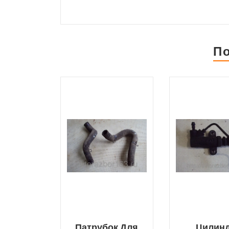
П
Патрубок Для
Цилин