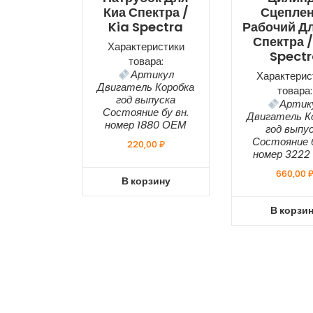
Киа Спектра /
Сцепле
Kia Spectra
Рабочий Дл
Спектра /
Характеристики
Spect
товара:
Артикул
Характерис
Двигатель Коробка
товара:
год выпуска
Артик
Состояние бу вн.
Двигатель К
номер 1880 ОЕМ
год выпу
Состояние б
220,00
₽
номер 322
660,00
В корзину
В корзи