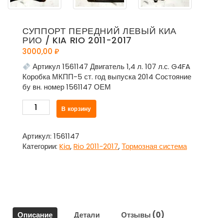
СУППОРТ ПЕРЕДНИЙ ЛЕВЫЙ КИА
РИО / KIA RIO 2011-2017
3000,00
₽
Артикул 1561147 Двигатель 1,4 л. 107 л.с. G4FA
Коробка МКПП-5 ст. год выпуска 2014 Состояние
бу вн. номер 1561147 ОЕМ
Количество
В корзину
товара
Суппорт
передний
Артикул:
1561147
левый
Категории:
Kia
,
Rio 2011-2017
,
Тормозная система
Киа
Рио
/
Kia
Rio
2011-
Описание
Детали
Отзывы (0)
2017