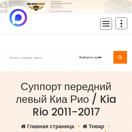
Перейти
к
содержимому
inoavtorazbor.ru
Автозапчасти б/у в наличии
Суппорт передний
левый Киа Рио / Kia
Rio 2011-2017
Главная страница
-
Товар
-