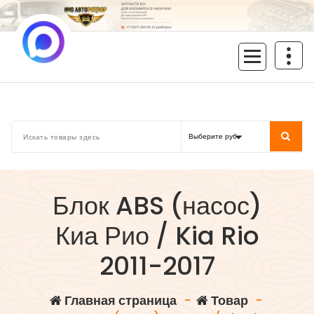
Перейти
к
содержимому
inoavtorazbor.ru
Автозапчасти б/у в наличии
Блок ABS (насос)
Киа Рио / Kia Rio
2011-2017
Главная страница
-
Товар
-