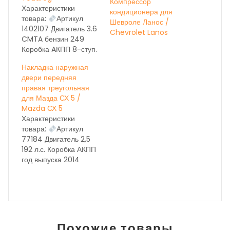
Компрессор
Характеристики
кондиционера для
товара:
Артикул
Шевроле Ланос /
1402107 Двигатель 3.6
Chevrolet Lanos
CMTA бензин 249
Коробка AКПП 8-ступ.
NXL год выпуска 2014
Накладка наружная
Состояние бу вн.
двери передняя
номер 28058 ОЕМ
правая треугольная
НА ДАННЫЙ МОМЕНТ
для Мазда СХ 5 /
ИДЁТ
Mazda СХ 5
КОРРЕКТИРОВКА
Характеристики
ЦЕН, УТОЧНЯЙТЕ ПО
товара:
Артикул
ТЕЛЕФОНУ
77184 Двигатель 2,5
192 л.с. Коробка АКПП
год выпуска 2014
Состояние бу вн.
номер 8961 ОЕМ
НА
ДАННЫЙ МОМЕНТ
ИДЁТ
КОРРЕКТИРОВКА
ЦЕН, УТОЧНЯЙТЕ ПО
Похожие товары