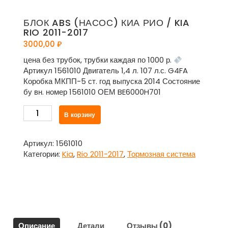
БЛОК ABS (НАСОС) КИА РИО / KIA
RIO 2011-2017
3000,00
₽
цена без трубок, трубки каждая по 1000 р.
Артикул 1561010 Двигатель 1,4 л. 107 л.с. G4FA
Коробка МКПП-5 ст. год выпуска 2014 Состояние
бу вн. номер 1561010 ОЕМ BE6000H701
Количество
В корзину
товара
Блок
ABS
Артикул:
1561010
(насос)
Категории:
Kia
,
Rio 2011-2017
,
Тормозная система
Киа
Рио
/
Kia
Rio
2011-
Описание
Детали
Отзывы (0)
2017