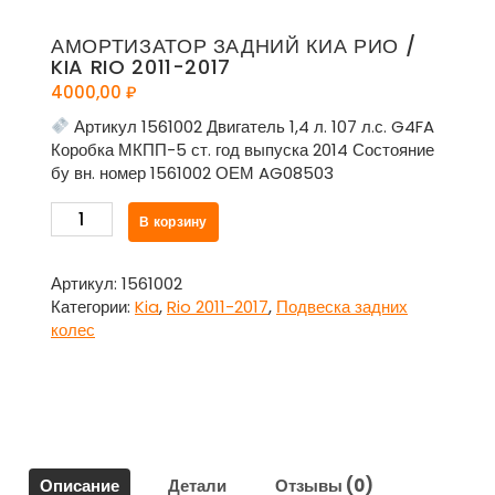
АМОРТИЗАТОР ЗАДНИЙ КИА РИО /
KIA RIO 2011-2017
4000,00
₽
Артикул 1561002 Двигатель 1,4 л. 107 л.с. G4FA
Коробка МКПП-5 ст. год выпуска 2014 Состояние
бу вн. номер 1561002 ОЕМ AG08503
Количество
В корзину
товара
Амортизатор
задний
Артикул:
1561002
Киа
Категории:
Kia
,
Rio 2011-2017
,
Подвеска задних
Рио
колес
/
Kia
Rio
2011-
2017
Описание
Детали
Отзывы (0)