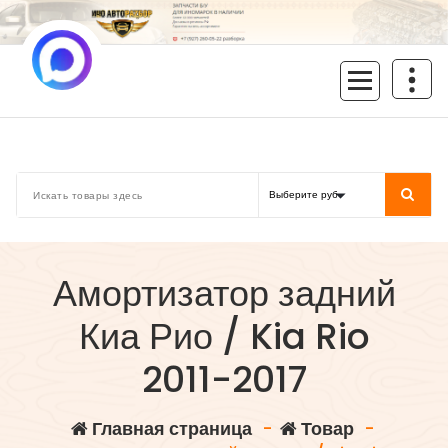
Перейти
к
содержимому
inoavtorazbor.ru
Автозапчасти б/у в наличии
Амортизатор задний
Киа Рио / Kia Rio
2011-2017
Главная страница
-
Товар
-