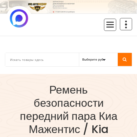
Перейти
к
содержимому
inoavtorazbor.ru
Автозапчасти б/у в наличии
Ремень
безопасности
передний пара Киа
Мажентис / Kia