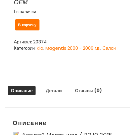
ОЕМ
1 в наличии
Количество
В корзину
товара
Ремень
безопасности
Артикул:
20374
передний
Категории:
Kia
,
Magentis 2000 - 2006 г.в.
,
Салон
пара
Киа
Мажентис
/
Kia
Magentis
Описание
Детали
Отзывы (0)
Описание