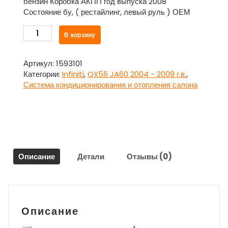
бензин Коробка АКПП год выпуска 2008
Состояние бу, ( рестайлинг, левый руль ) ОЕМ
Количество
В корзину
товара
Печка
ЗАДНЯЯ
Артикул:
1593101
в
Категории:
Infiniti
,
QX56 JA60 2004 - 2009 г.в.
,
сборе
Система кондиционирования и отопления салона
для
Инфинити
Кью
Икс
56
/
Описание
Детали
Отзывы (0)
Infiniti
QX56
JA60
2004
-
Описание
2009
г.в.