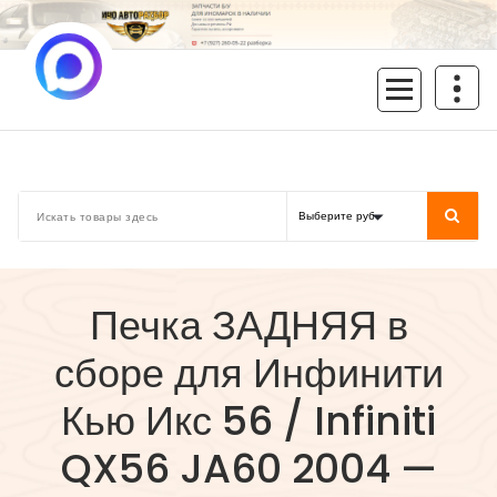
Перейти
к
содержимому
inoavtorazbor.ru
Автозапчасти б/у в наличии
Печка ЗАДНЯЯ в
сборе для Инфинити
Кью Икс 56 / Infiniti
QX56 JA60 2004 —