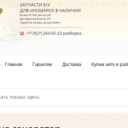
Г
л
а
в
н
а
я
Г
а
р
а
н
т
и
и
Д
о
с
т
а
в
к
а
К
у
п
и
м
а
в
т
о
в
р
а
з