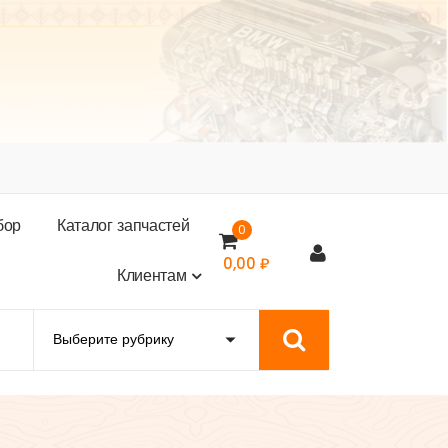
б
о
р
К
а
т
а
л
о
г
з
а
п
ч
а
с
т
е
й
0
0,00
₽
К
л
и
е
н
т
а
м