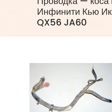
Проводка — коса 
Инфинити Кью Икс 
QX56 JA60