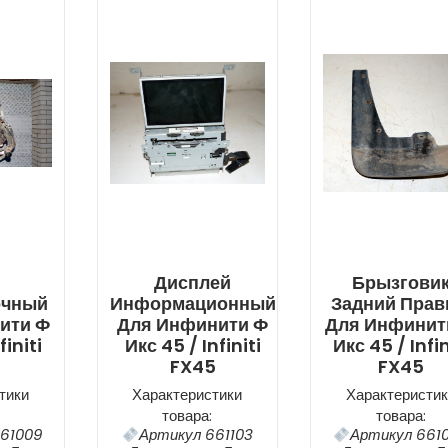
Дисплей
Брызгови
очный
Информационный
Задний Пра
ити Ф
Для Инфинити Ф
Для Инфинит
finiti
Икс 45 / Infiniti
Икс 45 / Infin
FX45
FX45
тики
Характеристики
Характеристик
товара:
товара:
61009
Артикул 661103
Артикул 661