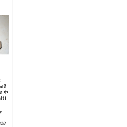
к
вый
и Ф
iti
и
028