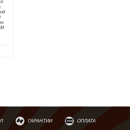
л.
.
год
8
н.
ЕМ
Л
ГАРАНТИИ
ОПЛАТА