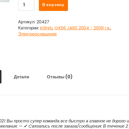
Количество
В корзину
товара
Проводка
-
Артикул:
20427
коса
Категории:
Infiniti
,
QX56 JA60 2004 - 2009 г.в.
,
на
Электрооснащение
генератор
Инфинити
Кью
Икс
56
/
Infiniti
Детали
Отзывы (0)
QX56
JA60
21 Вы просто супер команда все быстро а главное не дорого 
желания: — ✔ Cвязались после заказа/сообщения: В течение 2