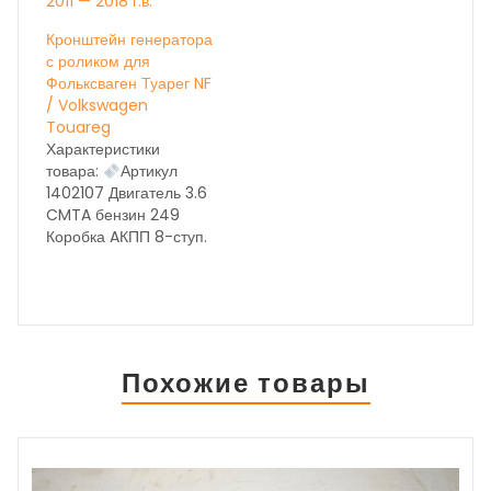
2011 — 2018 г.в.
Кронштейн генератора
с роликом для
Фольксваген Туарег NF
/ Volkswagen
Touareg
Характеристики
товара:
Артикул
1402107 Двигатель 3.6
CMTA бензин 249
Коробка AКПП 8-ступ.
NXL год выпуска 2014
Состояние бу вн.
номер 28058 ОЕМ
НА ДАННЫЙ МОМЕНТ
ИДЁТ
КОРРЕКТИРОВКА
Похожие товары
ЦЕН, УТОЧНЯЙТЕ ПО
ТЕЛЕФОНУ