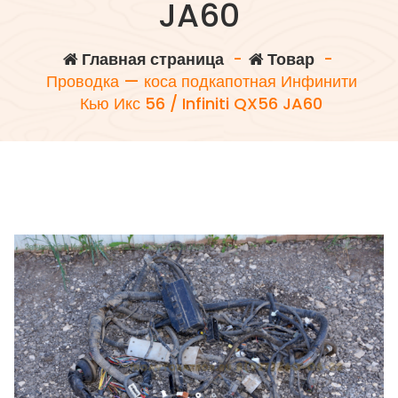
JA60
Главная страница
-
Товар
-
Проводка — коса подкапотная Инфинити
Кью Икс 56 / Infiniti QX56 JA60