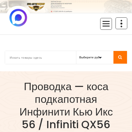
Перейти
к
содержимому
inoavtorazbor.ru
Автозапчасти б/у в наличии
Проводка — коса
подкапотная
Инфинити Кью Икс
56 / Infiniti QX56