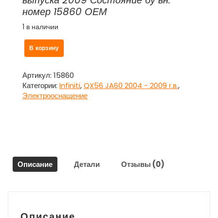
номер 15860 ОЕМ
1 в наличии
Количество
В корзину
товара
Проводка
-
Артикул:
15860
коса
Категории:
Infiniti
,
QX56 JA60 2004 - 2009 г.в.
,
подкапотная
Электрооснащение
Инфинити
Кью
Икс
56
/
Infiniti
Описание
Детали
Отзывы (0)
QX56
JA60
Описание