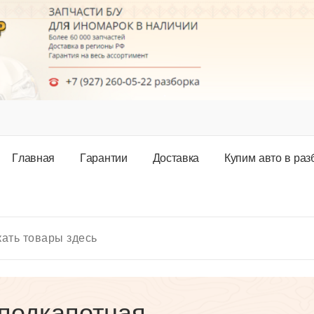
Г
л
а
в
н
а
я
Г
а
р
а
н
т
и
и
Д
о
с
т
а
в
к
а
К
у
п
и
м
а
в
т
о
в
р
а
з
 подкапотная