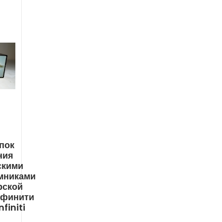
пок
ния
скими
мниками
рской
нфинити
nfiniti