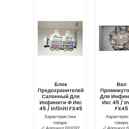
Блок
Вал
Предохранителей
Промежут
Салонный Для
Для Инфин
Инфинити Ф Икс
Икс 45 / In
45 / Infiniti FX45
FX45
Характеристики
Характерис
товара:
товара:
Артикул 661092
Артикул 6