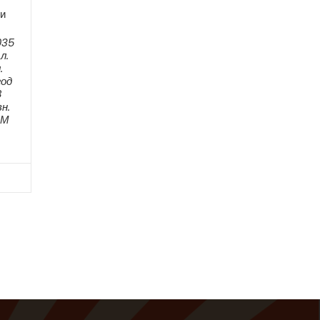
и
035
л.
.
год
8
н.
ЕМ