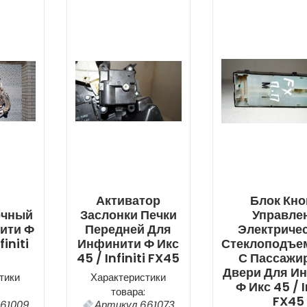
Активатор
Блок Кно
очный
Заслонки Печки
Управле
ити Ф
Передней Для
Электриче
finiti
Инфинити Ф Икс
Стеклоподъе
45 / Infiniti FX45
С Пассажи
Двери Для И
тики
Характеристики
Ф Икс 45 / I
товара:
FX45
61009
Артикул 661073