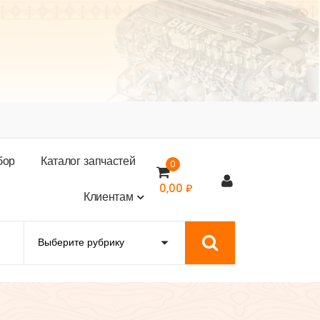
б
о
р
К
а
т
а
л
о
г
з
а
п
ч
а
с
т
е
й
0
0,00
₽
К
л
и
е
н
т
а
м