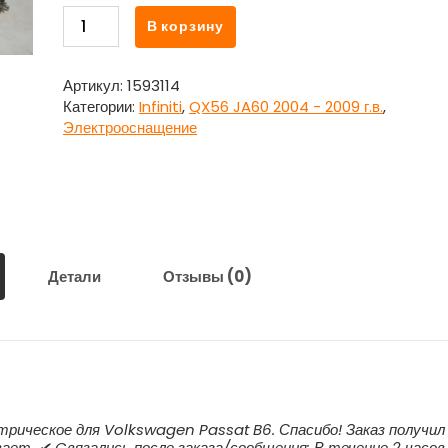
Количество
В корзину
товара
Проводка
-
Артикул:
1593114
коса
Категории:
Infiniti
,
QX56 JA60 2004 - 2009 г.в.
,
подкапотная
Электрооснащение
для
Инфинити
Кью
Икс
56
/
Infiniti
Детали
Отзывы (0)
QX56
JA60
2004
-
2009
г.в.
трическое для Volkswagen Passat B6. Спасибо! Заказ получил
ает. ✔ Cвязались после заказа/сообщения: В течение 2 часов