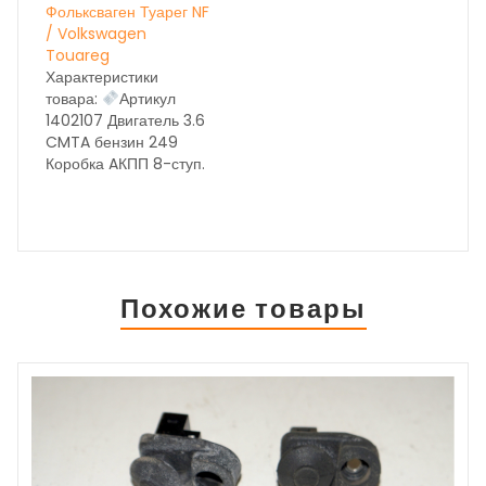
Фольксваген Туарег NF
/ Volkswagen
Touareg
Характеристики
товара:
Артикул
1402107 Двигатель 3.6
CMTA бензин 249
Коробка AКПП 8-ступ.
NXL год выпуска 2014
Состояние бу вн.
номер 28058 ОЕМ
НА ДАННЫЙ МОМЕНТ
ИДЁТ
КОРРЕКТИРОВКА
Похожие товары
ЦЕН, УТОЧНЯЙТЕ ПО
ТЕЛЕФОНУ