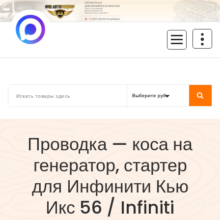
Перейти
к
содержимому
inoavtorazbor.ru
Автозапчасти б/у в наличии
Проводка — коса на
генератор, стартер
для Инфинити Кью
Икс 56 / Infiniti