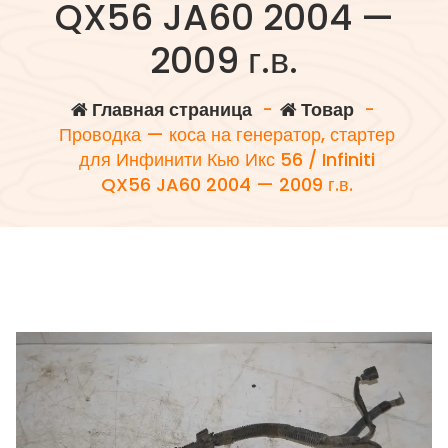
QX56 JA60 2004 —
2009 г.в.
Главная страница
-
Товар
-
Проводка — коса на генератор, стартер
для Инфинити Кью Икс 56 / Infiniti
QX56 JA60 2004 — 2009 г.в.