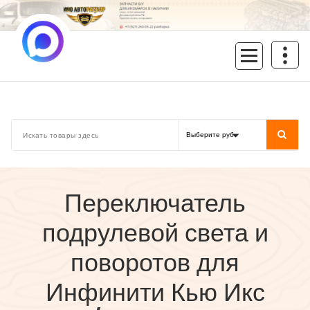
Перейти
к
содержимому
inoavtorazbor.ru
Автозапчасти б/у в наличии
Переключатель
подрулевой света и
поворотов для
Инфинити Кью Икс