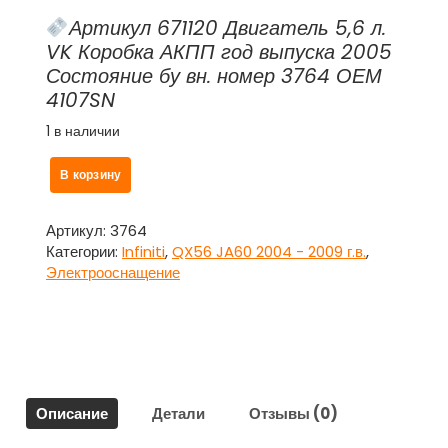
Артикул 671120 Двигатель 5,6 л.
VK Коробка АКПП год выпуска 2005
Состояние бу вн. номер 3764 ОЕМ
4107SN
1 в наличии
Количество
В корзину
товара
Переключатель
подрулевой
Артикул:
3764
света
Категории:
Infiniti
,
QX56 JA60 2004 - 2009 г.в.
,
и
Электрооснащение
поворотов
для
Инфинити
Кью
Икс
56
Описание
Детали
Отзывы (0)
/
Infiniti