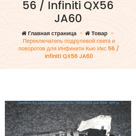
56 / Infiniti QX56
JA60
Главная страница
-
Товар
-
Переключатель подрулевой света и
поворотов для Инфинити Кью Икс 56 /
Infiniti QX56 JA60