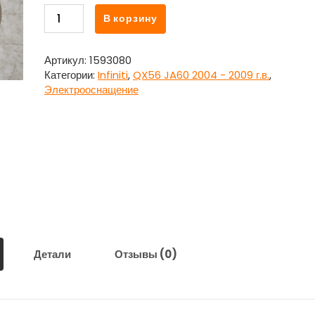
Количество
В корзину
товара
Моторчик
включения
Артикул:
1593080
раздатки
Категории:
Infiniti
,
QX56 JA60 2004 - 2009 г.в.
,
для
Электрооснащение
Инфинити
Кью
Икс
56
/
Infiniti
QX56
JA60
2004
-
2009
Детали
Отзывы (0)
г.в.