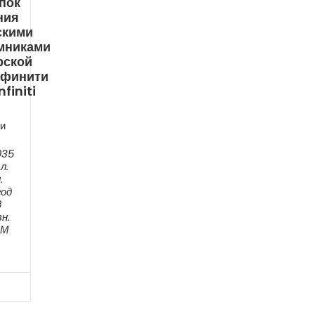
пок
ния
скими
мниками
рской
нфинити
nfiniti
и
035
л.
.
год
8
н.
ЕМ