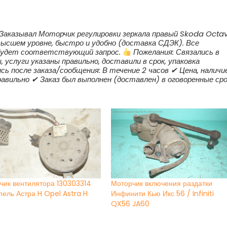
9 Заказывал Моторчик регулировки зеркала правый Skoda Octa
 высшем уровне, быстро и удобно (доставка СДЭК). Все
 будет соответствующий запрос.
Пожелания: Связались в
, услуги указаны правильно, доставили в срок, упаковка
сь после заказа/сообщения: В течение 2 часов ✔ Цена, наличи
равильно ✔ Заказ был выполнен (доставлен) в оговоренные ср
чик вентилятора 130303314
Моторчик включения раздатки
пель Астра H Opel Astra H
Инфинити Кью Икс 56 / Infiniti
QX56 JA60