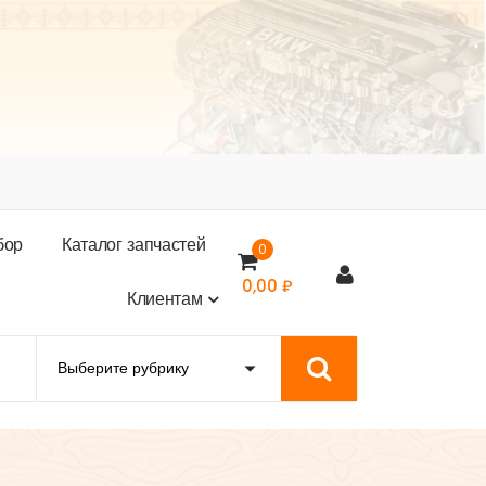
б
о
р
К
а
т
а
л
о
г
з
а
п
ч
а
с
т
е
й
0
0,00
₽
К
л
и
е
н
т
а
м