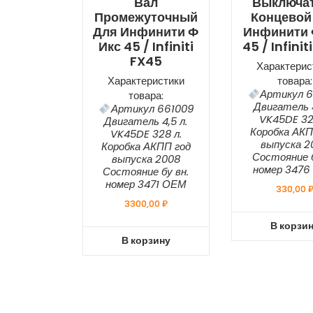
Вал
Выключа
Промежуточный
Концевой
Для Инфинити Ф
Инфинити 
Икс 45 / Infiniti
45 / Infinit
FX45
Характерис
Характеристики
товара:
Артикул 6
товара:
Двигатель 4
Артикул 661009
VK45DE 32
Двигатель 4,5 л.
Коробка АКП
VK45DE 328 л.
выпуска 2
Коробка АКПП год
Состояние б
выпуска 2008
номер 347
Состояние бу вн.
номер 3471 ОЕМ
330,00
3300,00
₽
В корзи
В корзину