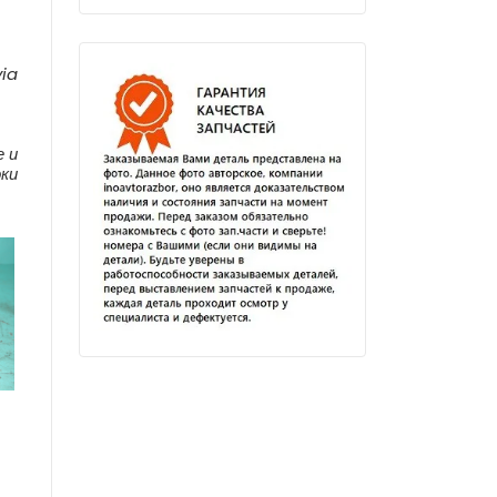
via
е и
оки