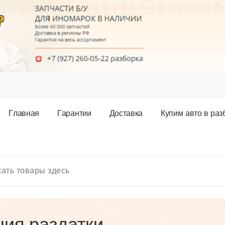
Г
л
а
в
н
а
я
Г
а
р
а
н
т
и
и
Д
о
с
т
а
в
к
а
К
у
п
и
м
а
в
т
о
в
р
а
з
ия раздатки