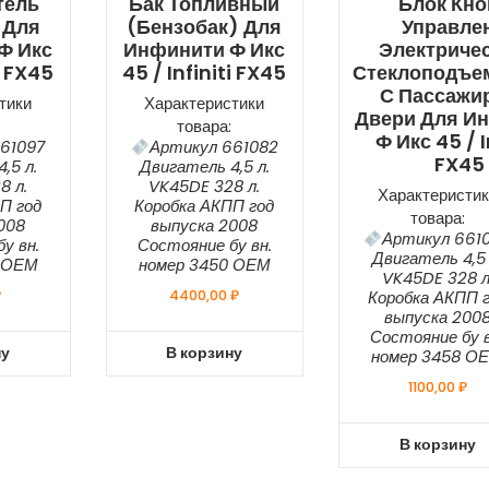
тель
Бак Топливный
Блок Кно
 Для
(бензобак) Для
Управле
Ф Икс
Инфинити Ф Икс
Электриче
i FX45
45 / Infiniti FX45
Стеклоподъе
С Пассажи
тики
Характеристики
Двери Для И
товара:
Ф Икс 45 / I
61097
Артикул 661082
FX45
,5 л.
Двигатель 4,5 л.
8 л.
VK45DE 328 л.
Характеристик
П год
Коробка АКПП год
товара:
008
выпуска 2008
Артикул 661
у вн.
Состояние бу вн.
Двигатель 4,5 
6 ОЕМ
номер 3450 ОЕМ
VK45DE 328 л
₽
4400,00
₽
Коробка АКПП 
выпуска 200
Состояние бу в
ну
В корзину
номер 3458 О
1100,00
₽
В корзину