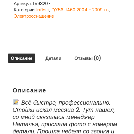
открывания
Артикул:
1593207
заднего
Категории:
Infiniti
,
QX56 JA60 2004 - 2009 г.в.
,
глухого
Электрооснащение
стекла
левый
для
Инфинити
Кью
Икс
Описание
Детали
Отзывы (0)
56
/
Infiniti
QX56
JA60
Описание
2004
-
Всё быстро, профессионально.
2009
Стойки искал месяца 2. Тут нашёл,
г.в.
со мной связалась менеджер
Наталья, прислала фото с номером
детали. Прошла неделя со звонка и