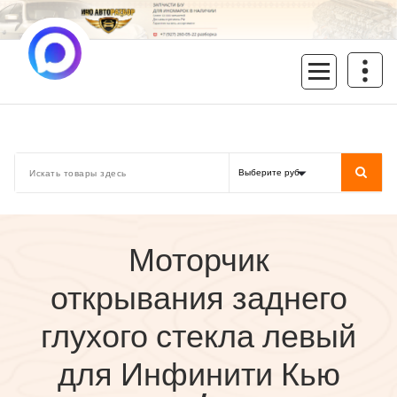
Перейти
к
содержимому
inoavtorazbor.ru
Автозапчасти б/у в наличии
Моторчик
открывания заднего
глухого стекла левый
для Инфинити Кью