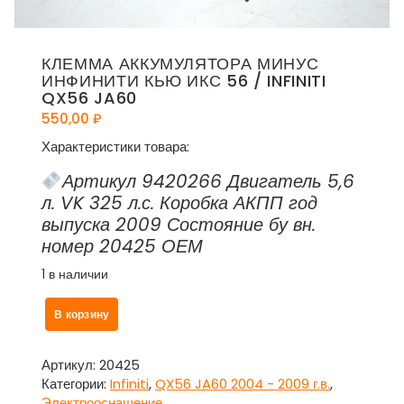
КЛЕММА АККУМУЛЯТОРА МИНУС
ИНФИНИТИ КЬЮ ИКС 56 / INFINITI
QX56 JA60
550,00
₽
Характеристики товара:
Артикул 9420266 Двигатель 5,6
л. VK 325 л.с. Коробка АКПП год
выпуска 2009 Состояние бу вн.
номер 20425 ОЕМ
1 в наличии
Количество
В корзину
товара
Клемма
аккумулятора
Артикул:
20425
минус
Категории:
Infiniti
,
QX56 JA60 2004 - 2009 г.в.
,
Инфинити
Электрооснащение