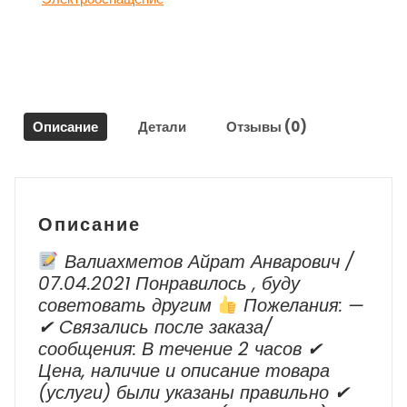
Кью
Икс
56
/
Infiniti
QX56
Описание
Детали
Отзывы (0)
JA60
Описание
Валиахметов Айрат Анварович /
07.04.2021 Понравилось , буду
советовать другим
Пожелания: —
✔ Cвязались после заказа/
сообщения: В течение 2 часов ✔
Цена, наличие и описание товара
(услуги) были указаны правильно ✔