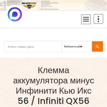
Перейти
к
содержимому
inoavtorazbor.ru
Автозапчасти б/у в наличии
Клемма
аккумулятора минус
Инфинити Кью Икс
56 / Infiniti QX56