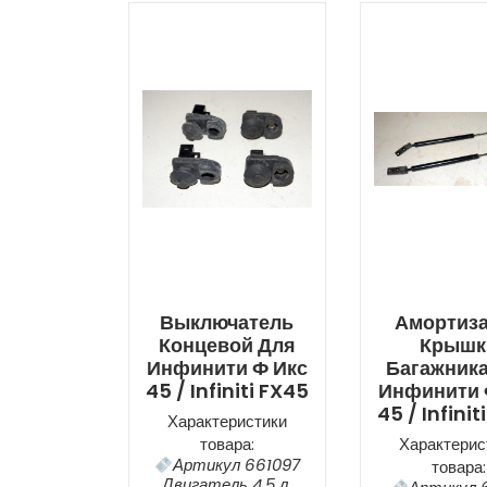
Выключатель
Амортиз
Концевой Для
Крышк
Инфинити Ф Икс
Багажника
45 / Infiniti FX45
Инфинити 
45 / Infinit
Характеристики
товара:
Характерис
Артикул 661097
товара:
Двигатель 4,5 л.