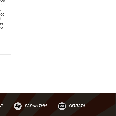
009
л.
.
год
8
н.
ЕМ
Л
ГАРАНТИИ
ОПЛАТА