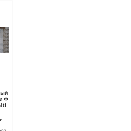
ный
и Ф
iti
и