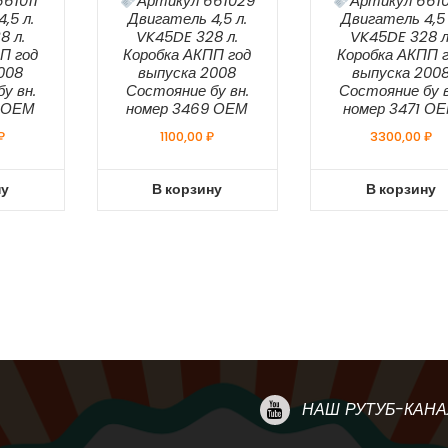
61011
Артикул 661029
Артикул 661
,5 л.
Двигатель 4,5 л.
Двигатель 4,5 
8 л.
VK45DE 328 л.
VK45DE 328 л
П год
Коробка АКПП год
Коробка АКПП 
008
выпуска 2008
выпуска 200
у вн.
Состояние бу вн.
Состояние бу в
8 ОЕМ
номер 3469 ОЕМ
номер 3471 О
₽
1100,00
₽
3300,00
₽
ну
В корзину
В корзину
НАШ РУТУБ-КАНА