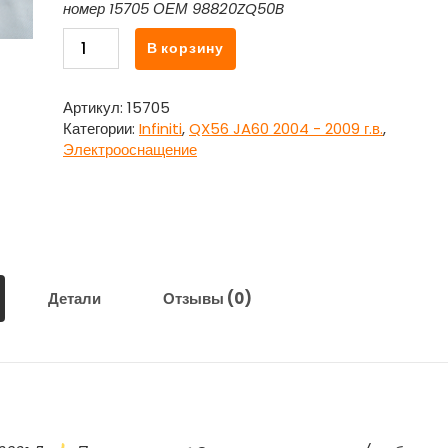
номер 15705 ОЕМ 98820ZQ50B
Количество
В корзину
товара
Блок
управления
Артикул:
15705
подушками
Категории:
Infiniti
,
QX56 JA60 2004 - 2009 г.в.
,
безопасности
Электрооснащение
98820ZQ50B
Инфинити
Кью
Икс
56
/
Infiniti
Детали
Отзывы (0)
QX56
JA60