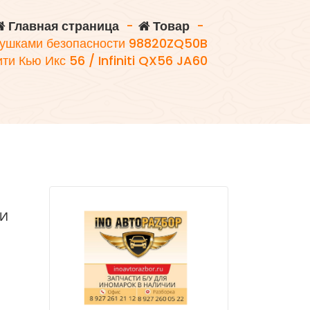
Главная страница
-
Товар
-
душками безопасности 98820ZQ50B
и Кью Икс 56 / Infiniti QX56 JA60
ТИ