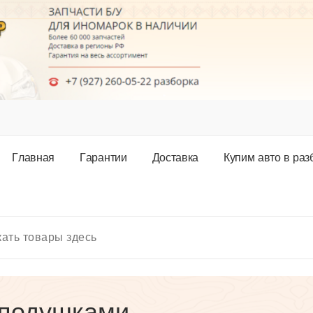
Г
л
а
в
н
а
я
Г
а
р
а
н
т
и
и
Д
о
с
т
а
в
к
а
К
у
п
и
м
а
в
т
о
в
р
а
з
 подушками