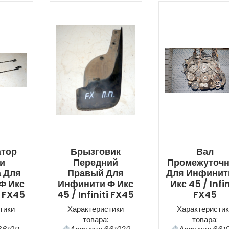
атор
Брызговик
Вал
и
Передний
Промежуточ
 Для
Правый Для
Для Инфинит
Ф Икс
Инфинити Ф Икс
Икс 45 / Infin
i FX45
45 / Infiniti FX45
FX45
тики
Характеристики
Характеристик
товара:
товара: