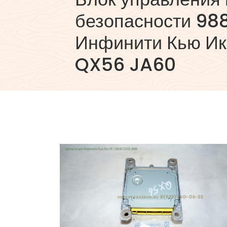
безопасности 9
Инфинити Кью Икс 
QX56 JA60