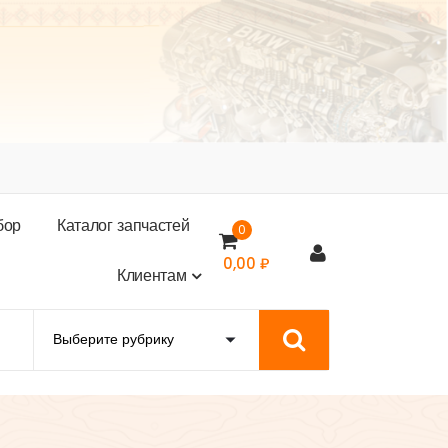
б
о
р
К
а
т
а
л
о
г
з
а
п
ч
а
с
т
е
й
0
0,00
₽
К
л
и
е
н
т
а
м