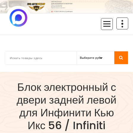
Перейти
к
содержимому
inoavtorazbor.ru
Автозапчасти б/у в наличии
Блок электронный с
двери задней левой
для Инфинити Кью
Икс 56 / Infiniti