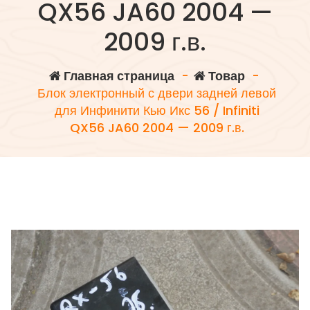
QX56 JA60 2004 —
2009 г.в.
Главная страница
-
Товар
-
Блок электронный с двери задней левой
для Инфинити Кью Икс 56 / Infiniti
QX56 JA60 2004 — 2009 г.в.