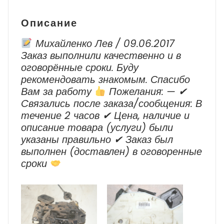
QX56
JA60
Описание
2004
-
Михайленко Лев / 09.06.2017
2009
Заказ выполнили качественно и в
г.в.
оговорённые сроки. Буду
рекомендовать знакомым. Спасибо
Вам за работу
Пожелания: — ✔
Cвязались после заказа/сообщения: В
течение 2 часов ✔ Цена, наличие и
описание товара (услуги) были
указаны правильно ✔ Заказ был
выполнен (доставлен) в оговоренные
сроки