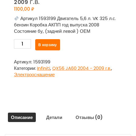
2009 Г.В.
1100,00
₽
Артикул 1593199 Двигатель 5,6 л. VK 325 л.с.
бензин Коробка АКПП год выпуска 2008
Состояние бу, (задней левой ) ОЕМ
Количество
В корзину
товара
Блок
электронный
Артикул:
1593199
с
Категории:
Infiniti
,
QX56 JA60 2004 - 2009 г.в.
,
двери
Электрооснащение
задней
левой
для
Инфинити
Кью
Икс
Описание
Детали
Отзывы (0)
56
/
Infiniti