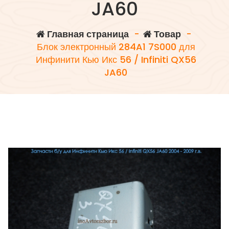
JA60
Главная страница
-
Товар
-
Блок электронный 284A1 7S000 для
Инфинити Кью Икс 56 / Infiniti QX56
JA60