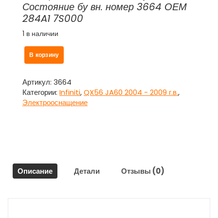
Состояние бу вн. номер 3664 ОЕМ
284A1 7S000
1 в наличии
Количество
В корзину
товара
Блок
электронный
Артикул:
3664
284A1
Категории:
Infiniti
,
QX56 JA60 2004 - 2009 г.в.
,
7S000
Электрооснащение
для
Инфинити
Кью
Икс
56
/
Описание
Детали
Отзывы (0)
Infiniti
QX56
JA60