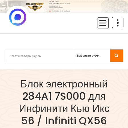
Перейти
к
содержимому
inoavtorazbor.ru
Автозапчасти б/у в наличии
Блок электронный
284A1 7S000 для
Инфинити Кью Икс
56 / Infiniti QX56