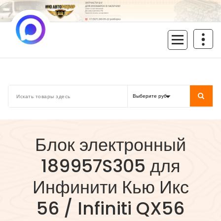
Перейти
к
содержимому
inoavtorazbor.ru
Автозапчасти б/у в наличии
Блок электронный
189957S305 для
Инфинити Кью Икс
56 / Infiniti QX56