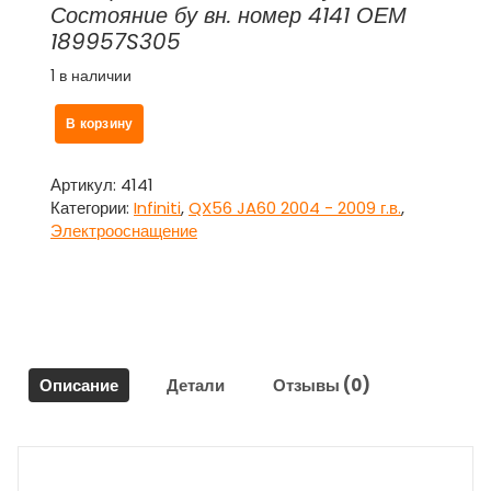
Состояние бу вн. номер 4141 ОЕМ
189957S305
1 в наличии
Количество
В корзину
товара
Блок
электронный
Артикул:
4141
189957S305
Категории:
Infiniti
,
QX56 JA60 2004 - 2009 г.в.
,
для
Электрооснащение
Инфинити
Кью
Икс
56
/
Infiniti
Описание
Детали
Отзывы (0)
QX56
JA60