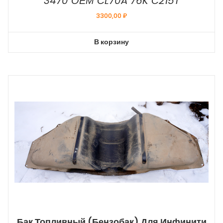
3470 ОЕМ CL70A 76K C215T
3300,00
₽
В корзину
Бак Топливный (бензобак) Для Инфинити