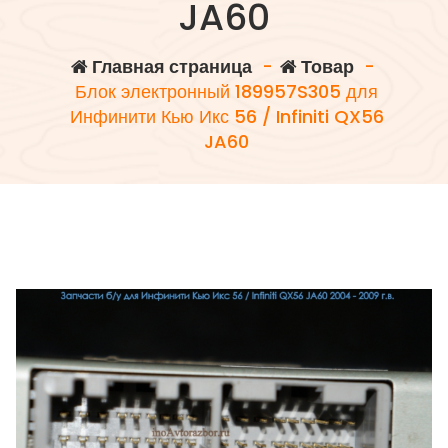
JA60
Главная страница
-
Товар
-
Блок электронный 189957S305 для
Инфинити Кью Икс 56 / Infiniti QX56
JA60