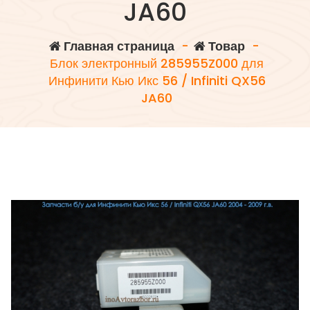
JA60
Главная страница
-
Товар
-
Блок электронный 285955Z000 для
Инфинити Кью Икс 56 / Infiniti QX56
JA60