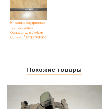
Накладка внутренняя
торпедо декор
большая для Лифан
Солано / Lifan Solano
Похожие товары