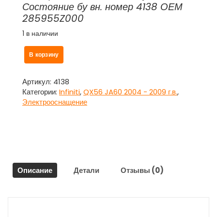
Состояние бу вн. номер 4138 ОЕМ
285955Z000
1 в наличии
Количество
В корзину
товара
Блок
электронный
Артикул:
4138
285955Z000
Категории:
Infiniti
,
QX56 JA60 2004 - 2009 г.в.
,
для
Электрооснащение
Инфинити
Кью
Икс
56
/
Infiniti
Описание
Детали
Отзывы (0)
QX56
JA60