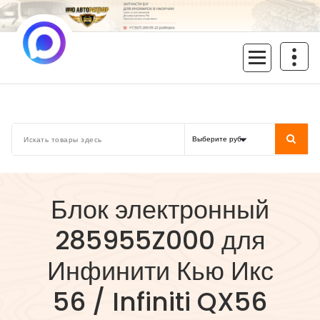
Перейти
к
содержимому
inoavtorazbor.ru
Автозапчасти б/у в наличии
Блок электронный
285955Z000 для
Инфинити Кью Икс
56 / Infiniti QX56