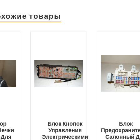
охожие товары
тор
Блок Кнопок
Блок
Печки
Управления
Предохранит
 Для
Электрическими
Салонный Д