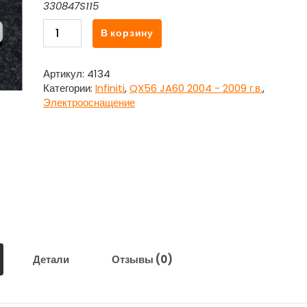
330847S115
Количество
В корзину
товара
Блок
электронный
Артикул:
4134
A58-
Категории:
Infiniti
,
QX56 JA60 2004 - 2009 г.в.
,
000X46
Электрооснащение
3Z25
для
Инфинити
Кью
Икс
56
/
Infiniti
QX56
JA60
Детали
Отзывы (0)