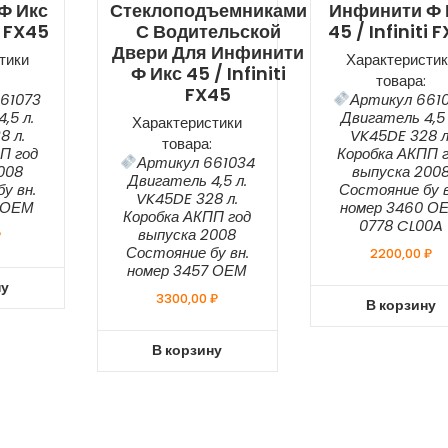
Ф Икс
Стеклоподъемниками
Инфинити Ф 
i FX45
С Водительской
45 / Infiniti 
Двери Для Инфинити
тики
Характеристик
Ф Икс 45 / Infiniti
товара:
FX45
61073
Артикул 661
,5 л.
Двигатель 4,5 
Характеристики
8 л.
VK45DE 328 л
товара:
П год
Коробка АКПП 
Артикул 661034
008
выпуска 200
Двигатель 4,5 л.
у вн.
Состояние бу в
VK45DE 328 л.
 ОЕМ
номер 3460 О
Коробка АКПП год
0778 CL00A
выпуска 2008
₽
Состояние бу вн.
2200,00
₽
номер 3457 ОЕМ
ну
3300,00
₽
В корзину
В корзину