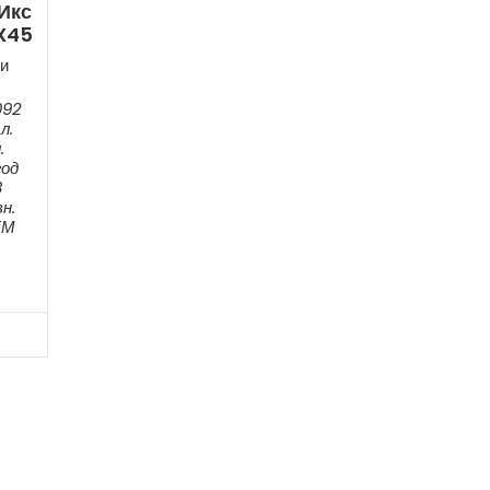
Икс
FX45
и
092
л.
.
год
8
н.
ЕМ