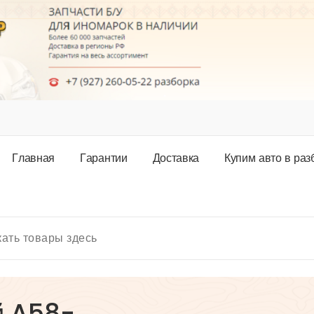
Г
л
а
в
н
а
я
Г
а
р
а
н
т
и
и
Д
о
с
т
а
в
к
а
К
у
п
и
м
а
в
т
о
в
р
а
з
й A58-