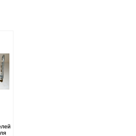
елей
ля