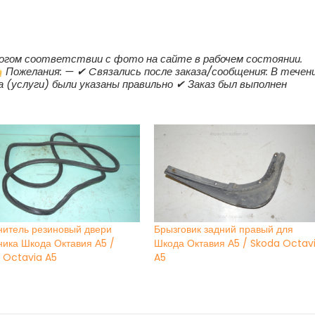
трогом соответствии с фото на сайте в рабочем состоянии.
Пожелания: — ✔ Cвязались после заказа/сообщения: В течен
а (услуги) были указаны правильно ✔ Заказ был выполнен
нитель резиновый двери
Брызговик задний правый для
ника Шкода Октавия А5 /
Шкода Октавия А5 / Skoda Octav
 Octavia A5
A5