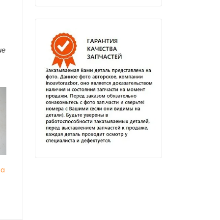
ие
ia