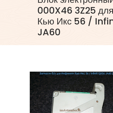
000X46 3Z25 дл
Кью Икс 56 / Infi
JA60