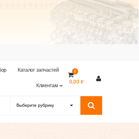
б
о
р
К
а
т
а
л
о
г
з
а
п
ч
а
с
т
е
й
0
0,00
₽
К
л
и
е
н
т
а
м