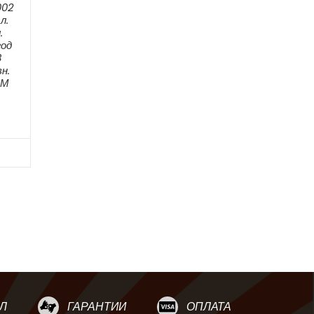
002
л.
.
год
8
н.
ЕМ
Л
ГАРАНТИИ
ОПЛАТА