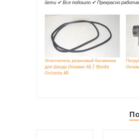
йети ✔ Все подошло ✔ Прекрасно работа
Уплотнитель резиновый багажника
Патру
для Шкода Октавия А5 / Skoda
Октав
Octavia A5
П