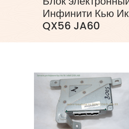
Блок электронны
Инфинити Кью Икс 
QX56 JA60