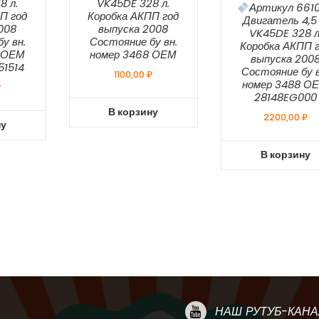
8 л.
VK45DE 328 л.
Артикул 661
П год
Коробка АКПП год
Двигатель 4,5 
008
выпуска 2008
VK45DE 328 л
у вн.
Состояние бу вн.
Коробка АКПП 
2 ОЕМ
номер 3468 ОЕМ
выпуска 200
1514
Состояние бу в
1100,00
₽
номер 3488 О
₽
28148EG000
В корзину
2200,00
₽
ну
В корзину
НАШ РУТУБ-КАНА