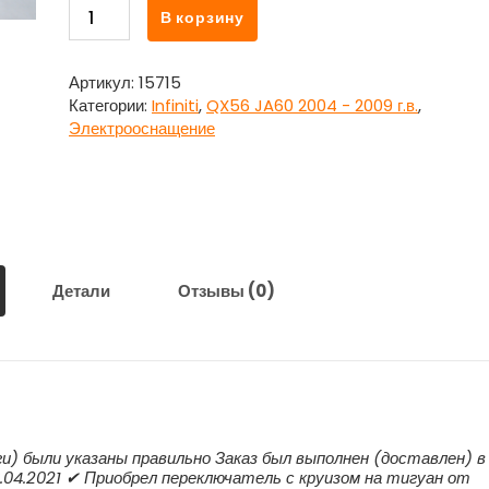
Количество
В корзину
товара
Блок
электронный
Артикул:
15715
33084ZE21B
Категории:
Infiniti
,
QX56 JA60 2004 - 2009 г.в.
,
Инфинити
Электрооснащение
Кью
Икс
56
/
Infiniti
QX56
JA60
Детали
Отзывы (0)
ги) были указаны правильно Заказ был выполнен (доставлен) в
.04.2021 ✔ Приобрел переключатель с круизом на тигуан от