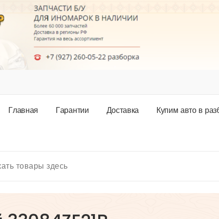
Г
л
а
в
н
а
я
Г
а
р
а
н
т
и
и
Д
о
с
т
а
в
к
а
К
у
п
и
м
а
в
т
о
в
р
а
з