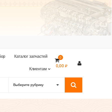
б
о
р
К
а
т
а
л
о
г
з
а
п
ч
а
с
т
е
й
0
0,00
₽
К
л
и
е
н
т
а
м