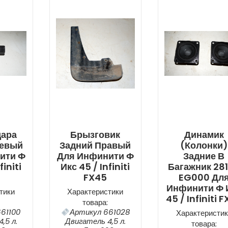
дара
Брызговик
Динамик
Левый
Задний Правый
(колонки)
ити Ф
Для Инфинити Ф
Задние В
finiti
Икс 45 / Infiniti
Багажник 28
FX45
EG000 Дл
Инфинити Ф 
тики
Характеристики
45 / Infiniti 
товара:
61100
Артикул 661028
Характеристик
,5 л.
Двигатель 4,5 л.
товара: