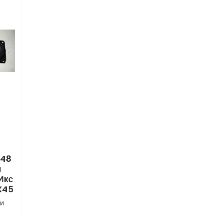
148
я
Икс
FX45
и