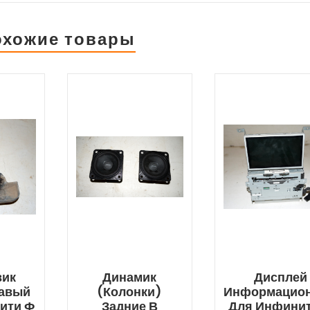
охожие товары
вик
Динамик
Дисплей
равый
(колонки)
Информацио
ити Ф
Задние В
Для Инфини