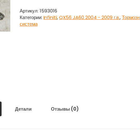
Вакуумник
для
Артикул:
1593016
Инфинити
Категории:
Infiniti
,
QX56 JA60 2004 - 2009 г.в.
,
Тормозн
Кью
система
Икс
56
/
Infiniti
QX56
JA60
2004
-
2009
г.в.
Детали
Отзывы (0)