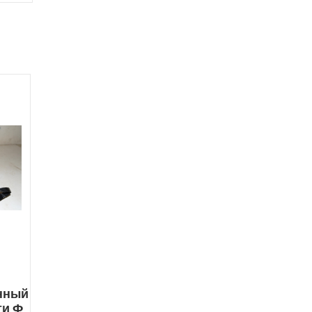
нный
ти Ф