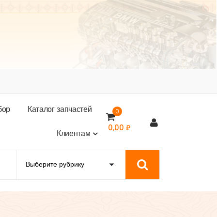
б
о
р
К
а
т
а
л
о
г
з
а
п
ч
а
с
т
е
й
0
0,00
₽
К
л
и
е
н
т
а
м