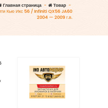
Главная страница
-
Товар
-
и Кью Икс 56 / Infiniti QX56 JA60
2004 — 2009 г.в.
6
н