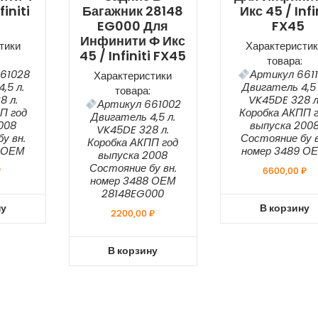
finiti
Багажник 28148
Икс 45 / Infi
EG000 Для
FX45
Инфинити Ф Икс
тики
Характеристик
45 / Infiniti FX45
товара:
61028
Артикул 661
Характеристики
,5 л.
Двигатель 4,5 
товара:
8 л.
VK45DE 328 л
Артикул 661002
П год
Коробка АКПП 
Двигатель 4,5 л.
008
выпуска 200
VK45DE 328 л.
у вн.
Состояние бу в
Коробка АКПП год
8 ОЕМ
номер 3489 О
выпуска 2008
Состояние бу вн.
₽
6600,00
₽
номер 3488 ОЕМ
28148EG000
ну
В корзину
2200,00
₽
В корзину