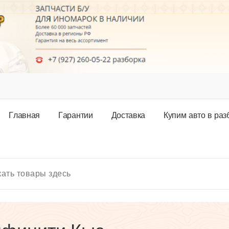
Г
л
а
в
н
а
я
Г
а
р
а
н
т
и
и
Д
о
с
т
а
в
к
а
К
у
п
и
м
а
в
т
о
в
р
а
з