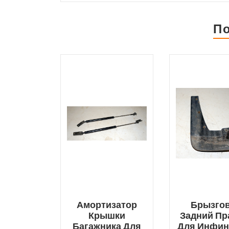
П
Амортизатор
Брызго
Крышки
Задний П
Багажника Для
Для Инфин